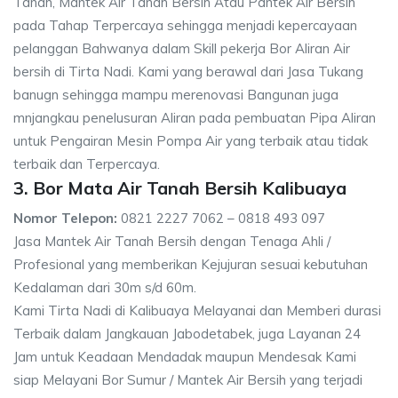
Tanah, Mantek Air Tanah Bersih Atau Pantek Air Bersih
pada Tahap Terpercaya sehingga menjadi kepercayaan
pelanggan Bahwanya dalam Skill pekerja Bor Aliran Air
bersih di Tirta Nadi. Kami yang berawal dari Jasa Tukang
banugn sehingga mampu merenovasi Bangunan juga
mnjangkau penelusuran Aliran pada pembuatan Pipa Aliran
untuk Pengairan Mesin Pompa Air yang terbaik atau tidak
terbaik dan Terpercaya.
3. Bor Mata Air Tanah Bersih Kalibuaya
Nomor Telepon:
0821 2227 7062 – 0818 493 097
Jasa Mantek Air Tanah Bersih dengan Tenaga Ahli /
Profesional yang memberikan Kejujuran sesuai kebutuhan
Kedalaman dari 30m s/d 60m.
Kami Tirta Nadi di Kalibuaya Melayanai dan Memberi durasi
Terbaik dalam Jangkauan Jabodetabek, juga Layanan 24
Jam untuk Keadaan Mendadak maupun Mendesak Kami
siap Melayani Bor Sumur / Mantek Air Bersih yang terjadi