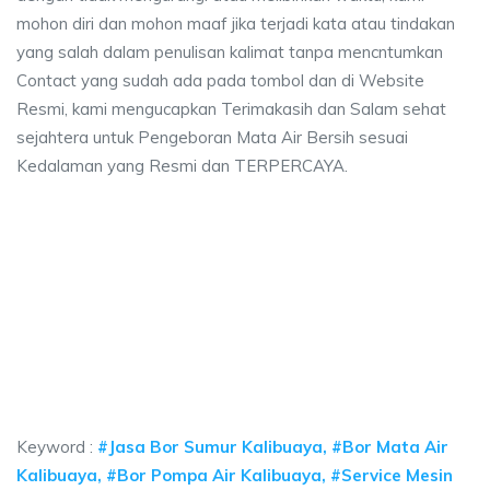
mohon diri dan mohon maaf jika terjadi kata atau tindakan
yang salah dalam penulisan kalimat tanpa mencntumkan
Contact yang sudah ada pada tombol dan di Website
Resmi, kami mengucapkan Terimakasih dan Salam sehat
sejahtera untuk Pengeboran Mata Air Bersih sesuai
Kedalaman yang Resmi dan TERPERCAYA.
r bor Kalibuaya, jasa sumur bor Kalibuaya, jas
Kalibuaya, jasa sumur bor Kalibuaya, jasa bor sumur bekasi, biaya ngebor 
 bor Kalibuaya, jasa sumur bor Kalibuaya, jasa bor 
or Kalibuaya, jasa sumur bor Kalibuaya, jasa bor sumur beka
Keyword :
#Jasa Bor Sumur Kalibuaya, #Bor Mata Air
Kalibuaya, #Bor Pompa Air Kalibuaya, #Service Mesin