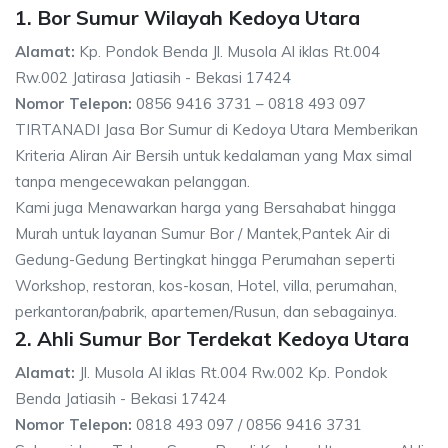
1. Bor Sumur Wilayah Kedoya Utara
Alamat:
Kp. Pondok Benda Jl. Musola Al iklas Rt.004
Rw.002 Jatirasa Jatiasih - Bekasi 17424
Nomor Telepon:
0856 9416 3731 – 0818 493 097
TIRTANADI Jasa Bor Sumur di Kedoya Utara Memberikan
Kriteria Aliran Air Bersih untuk kedalaman yang Max simal
tanpa mengecewakan pelanggan.
Kami juga Menawarkan harga yang Bersahabat hingga
Murah untuk layanan Sumur Bor / Mantek,Pantek Air di
Gedung-Gedung Bertingkat hingga Perumahan seperti
Workshop, restoran, kos-kosan, Hotel, villa, perumahan,
perkantoran/pabrik, apartemen/Rusun, dan sebagainya.
2. Ahli Sumur Bor Terdekat Kedoya Utara
Alamat:
Jl. Musola Al iklas Rt.004 Rw.002 Kp. Pondok
Benda Jatiasih - Bekasi 17424
Nomor Telepon:
0818 493 097 / 0856 9416 3731