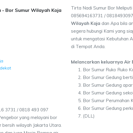
Tirta Nadi Sumur Bor Meliputi
a - Bor Sumur Wilayah Koja
085694163731 / 081849309
Wilayah Koja
dan Apa bila a
segera hubungi Kami yang siap
untuk mengatasi Kebutuhan Ai
di Tempat Anda.
ja
Melancarkan keluarnya Air B
rdekat
Bor Sumur Ruko Ruko K
Bor Sumur Gedung berti
Bor Sumur Gedung apar
Bor Sumur Gedung seko
Bor Sumur Perumahan K
Bor Sumur Gedung perk
16 3731 / 0818 493 097
(DLL)
Pengebor yang melayani bor
 bersih wilayah Jakarta Utara.
on dan juga Mesin Pompa air