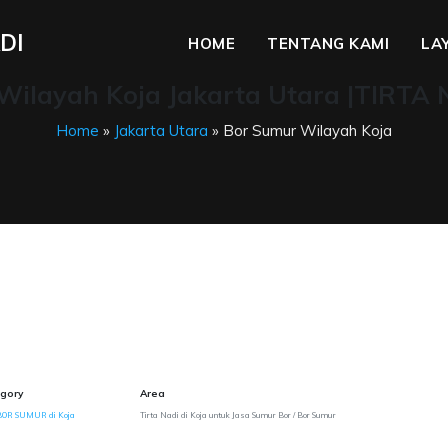
DI
HOME
TENTANG KAMI
LA
Wilayah Koja Jakarta Utara |TIRTA 
Home
»
Jakarta Utara
» Bor Sumur Wilayah Koja
gory
Area
BOR SUMUR di Koja
Tirta Nadi di Koja untuk Jasa Sumur Bor / Bor Sumur