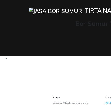
TIRTA NA
Bor Sumur 
Name
Cate
Bor Sumur Wilayah Koja Jakarta Utara
JASA 