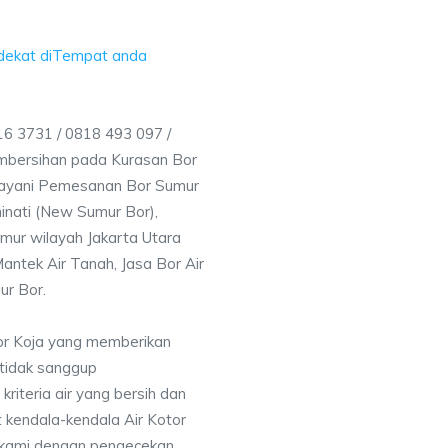
rdekat diTempat anda
6 3731 / 0818 493 097 /
mbersihan pada Kurasan Bor
elayani Pemesanan Bor Sumur
inati (New Sumur Bor),
mur wilayah Jakarta Utara
antek Air Tanah, Jasa Bor Air
ur Bor.
or Koja yang memberikan
 tidak sanggup
iteria air yang bersih dan
 kendala-kendala Air Kotor
 kami dengan pengecekan