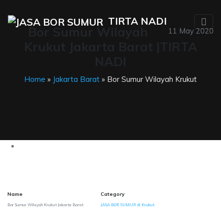
TIRTA NADI
Bor Sumur Wilayah
11 May 2020
Krukut Jakarta Barat |TIRTA
NADI
Home
»
Jakarta Barat
» Bor Sumur Wilayah Krukut
Name
Category
Bor Sumur Wilayah Krukut Jakarta Barat
JASA BOR SUMUR di Krukut