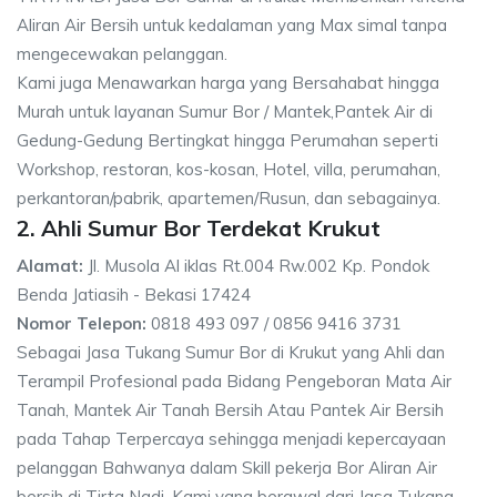
Aliran Air Bersih untuk kedalaman yang Max simal tanpa
mengecewakan pelanggan.
Kami juga Menawarkan harga yang Bersahabat hingga
Murah untuk layanan Sumur Bor / Mantek,Pantek Air di
Gedung-Gedung Bertingkat hingga Perumahan seperti
Workshop, restoran, kos-kosan, Hotel, villa, perumahan,
perkantoran/pabrik, apartemen/Rusun, dan sebagainya.
2. Ahli Sumur Bor Terdekat Krukut
Alamat:
Jl. Musola Al iklas Rt.004 Rw.002 Kp. Pondok
Benda Jatiasih - Bekasi 17424
Nomor Telepon:
0818 493 097 / 0856 9416 3731
Sebagai Jasa Tukang Sumur Bor di Krukut yang Ahli dan
Terampil Profesional pada Bidang Pengeboran Mata Air
Tanah, Mantek Air Tanah Bersih Atau Pantek Air Bersih
pada Tahap Terpercaya sehingga menjadi kepercayaan
pelanggan Bahwanya dalam Skill pekerja Bor Aliran Air
bersih di Tirta Nadi. Kami yang berawal dari Jasa Tukang