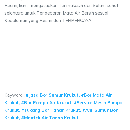
Resmi, kami mengucapkan Terimakasih dan Salam sehat
sejahtera untuk Pengeboran Mata Air Bersih sesuai
Kedalaman yang Resmi dan TERPERCAYA.
umur bor Krukut, jasa sumur bor Krukut, jasa b
 bor Krukut, jasa sumur bor Krukut, jasa bor sumur bekasi, biaya ngebor ai
umur bor Krukut, jasa sumur bor Krukut, jasa bor sum
ur bor Krukut, jasa sumur bor Krukut, jasa bor sumur bekasi
Keyword :
#Jasa Bor Sumur Krukut, #Bor Mata Air
Krukut, #Bor Pompa Air Krukut, #Service Mesin Pompa
Krukut, #Tukang Bor Tanah Krukut, #Ahli Sumur Bor
Krukut, #Mantek Air Tanah Krukut