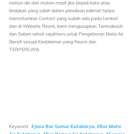
mohon diri dan mohon maaf jika terjadi kata atau
tindakan yang salah dalam penulisan kalimat tanpa
mencntumkan Contact yang sudah ada pada tombol
dan di Website Resmi, kami mengucapkan Terimakasih
dan Salam sehat sejahtera untuk Pengeboran Mata Air
Bersih sesuai Kedalaman yang Resmi dan
TERPERCAYA.
r Kutakarya, jasa sumur bor Kutakarya, jasa bo
rya, jasa sumur bor Kutakarya, jasa bor sumur bekasi, biaya ngebor air je
 Kutakarya, jasa sumur bor Kutakarya, jasa bor sumu
takarya, jasa sumur bor Kutakarya, jasa bor sumur bekasi, 
Keyword :
#Jasa Bor Sumur Kutakarya, #Bor Mata