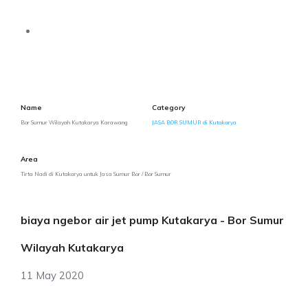
Name
Category
Bor Sumur Wilayah Kutakarya Karawang
JASA BOR SUMUR di Kutakarya
Area
Tirta Nadi di Kutakarya untuk Jasa Sumur Bor / Bor Sumur
biaya ngebor air jet pump Kutakarya - Bor Sumur
Wilayah Kutakarya
11 May 2020