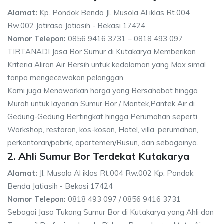
Alamat:
Kp. Pondok Benda Jl. Musola Al iklas Rt.004
Rw.002 Jatirasa Jatiasih - Bekasi 17424
Nomor Telepon:
0856 9416 3731 – 0818 493 097
TIRTANADI Jasa Bor Sumur di Kutakarya Memberikan
Kriteria Aliran Air Bersih untuk kedalaman yang Max simal
tanpa mengecewakan pelanggan.
Kami juga Menawarkan harga yang Bersahabat hingga
Murah untuk layanan Sumur Bor / Mantek,Pantek Air di
Gedung-Gedung Bertingkat hingga Perumahan seperti
Workshop, restoran, kos-kosan, Hotel, villa, perumahan,
perkantoran/pabrik, apartemen/Rusun, dan sebagainya.
2. Ahli Sumur Bor Terdekat Kutakarya
Alamat:
Jl. Musola Al iklas Rt.004 Rw.002 Kp. Pondok
Benda Jatiasih - Bekasi 17424
Nomor Telepon:
0818 493 097 / 0856 9416 3731
Sebagai Jasa Tukang Sumur Bor di Kutakarya yang Ahli dan