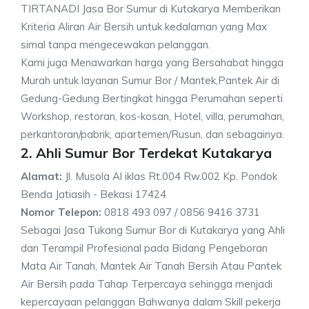
TIRTANADI Jasa Bor Sumur di Kutakarya Memberikan
Kriteria Aliran Air Bersih untuk kedalaman yang Max
simal tanpa mengecewakan pelanggan.
Kami juga Menawarkan harga yang Bersahabat hingga
Murah untuk layanan Sumur Bor / Mantek,Pantek Air di
Gedung-Gedung Bertingkat hingga Perumahan seperti
Workshop, restoran, kos-kosan, Hotel, villa, perumahan,
perkantoran/pabrik, apartemen/Rusun, dan sebagainya.
2. Ahli Sumur Bor Terdekat Kutakarya
Alamat:
Jl. Musola Al iklas Rt.004 Rw.002 Kp. Pondok
Benda Jatiasih - Bekasi 17424
Nomor Telepon:
0818 493 097 / 0856 9416 3731
Sebagai Jasa Tukang Sumur Bor di Kutakarya yang Ahli
dan Terampil Profesional pada Bidang Pengeboran
Mata Air Tanah, Mantek Air Tanah Bersih Atau Pantek
Air Bersih pada Tahap Terpercaya sehingga menjadi
kepercayaan pelanggan Bahwanya dalam Skill pekerja