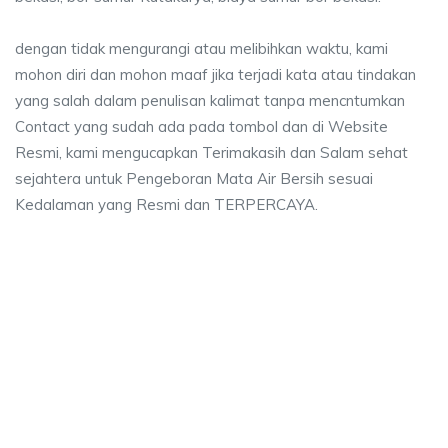
dengan tidak mengurangi atau melibihkan waktu, kami
mohon diri dan mohon maaf jika terjadi kata atau tindakan
yang salah dalam penulisan kalimat tanpa mencntumkan
Contact yang sudah ada pada tombol dan di Website
Resmi, kami mengucapkan Terimakasih dan Salam sehat
sejahtera untuk Pengeboran Mata Air Bersih sesuai
Kedalaman yang Resmi dan TERPERCAYA.
 Kutakarya, jasa sumur bor Kutakarya, jasa bor
, jasa sumur bor Kutakarya, jasa bor sumur bekasi, biaya ngebor air jet 
utakarya, jasa sumur bor Kutakarya, jasa bor sumur
karya, jasa sumur bor Kutakarya, jasa bor sumur bekasi, bi