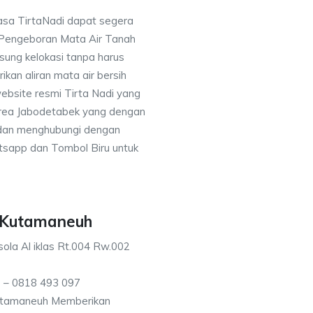
asa TirtaNadi dapat segera
 Pengeboran Mata Air Tanah
sung kelokasi tanpa harus
an aliran mata air bersih
ebsite resmi Tirta Nadi yang
 area Jabodetabek yang dengan
 dan menghubungi dengan
sapp dan Tombol Biru untuk
h Kutamaneuh
ola Al iklas Rt.004 Rw.002
 – 0818 493 097
utamaneuh Memberikan