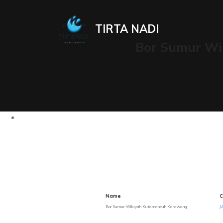
TIRTA NADI
Bor Sumur Wi
Name
C
Bor Sumur Wilayah Kutamaneuh Karawang
J