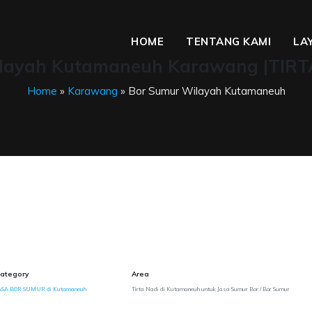
HOME
TENTANG KAMI
LA
layah Kutamaneuh Karawang |TIRT
Home
»
Karawang
» Bor Sumur Wilayah Kutamaneuh
ategory
Area
ASA BOR SUMUR di Kutamaneuh
Tirta Nadi di Kutamaneuh untuk Jasa Sumur Bor / Bor Sumur