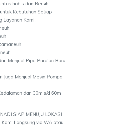
ntas habis dan Bersih
 untuk Kebutuhan Setiap
ng Layanan Kami :
neuh
euh
utamaneuh
aneuh
an Menjual Pipa Paralon Baru
an Juga Menjual Mesin Pompa
 Kedalaman dari 30m s/d 60m
 NADI SIAP MENUJU LOKASI
 Kami Langsung via WA atau