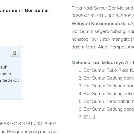
Tirta Nadi Sumur Bor Meliput
tamaneuh - Bor Sumur
085694163731 / 081849309
Wilayah Kutamaneuh
dan A
Bor Sumur segera hubungi Kam
nonstop libur untuk mengatasi
dalam Mata Air di Tempat An
Melancarkan keluarnya Air B
neuh
Bor Sumur Ruko Ruko 
maneuh
Bor Sumur Gedung bert
 terdekat
Bor Sumur Gedung apa
Bor Sumur Gedung seko
Bor Sumur Perumahan 
Bor Sumur Gedung perk
(DLL)
0856 9416 3731 / 0818 493
ang Pengebor yang melayani