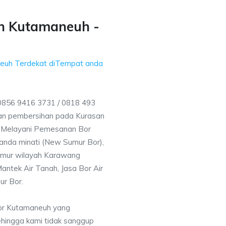
h Kutamaneuh -
euh Terdekat diTempat anda
0856 9416 3731 / 0818 493
an pembersihan pada Kurasan
ga Melayani Pemesanan Bor
anda minati (New Sumur Bor),
umur wilayah Karawang
antek Air Tanah, Jasa Bor Air
ur Bor.
Bor Kutamaneuh yang
ehingga kami tidak sanggup