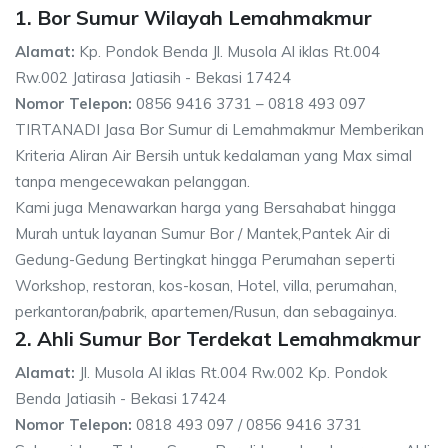
1. Bor Sumur Wilayah Lemahmakmur
Alamat:
Kp. Pondok Benda Jl. Musola Al iklas Rt.004
Rw.002 Jatirasa Jatiasih - Bekasi 17424
Nomor Telepon:
0856 9416 3731 – 0818 493 097
TIRTANADI Jasa Bor Sumur di Lemahmakmur Memberikan
Kriteria Aliran Air Bersih untuk kedalaman yang Max simal
tanpa mengecewakan pelanggan.
Kami juga Menawarkan harga yang Bersahabat hingga
Murah untuk layanan Sumur Bor / Mantek,Pantek Air di
Gedung-Gedung Bertingkat hingga Perumahan seperti
Workshop, restoran, kos-kosan, Hotel, villa, perumahan,
perkantoran/pabrik, apartemen/Rusun, dan sebagainya.
2. Ahli Sumur Bor Terdekat Lemahmakmur
Alamat:
Jl. Musola Al iklas Rt.004 Rw.002 Kp. Pondok
Benda Jatiasih - Bekasi 17424
Nomor Telepon:
0818 493 097 / 0856 9416 3731