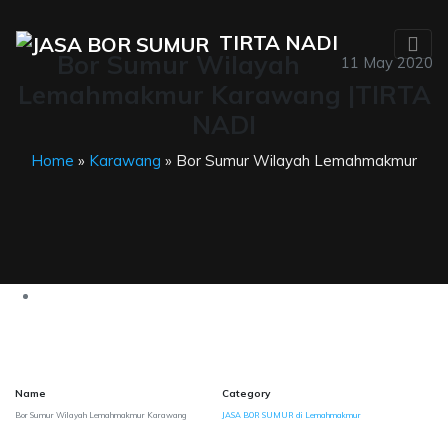
TIRTA NADI
Bor Sumur Wilayah
11 May 2020
Lemahmakmur Karawang |TIRTA
NADI
Home
»
Karawang
» Bor Sumur Wilayah Lemahmakmur
Name
Category
Bor Sumur Wilayah Lemahmakmur Karawang
JASA BOR SUMUR di Lemahmakmur