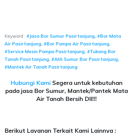
sa bor sumur bekasi, biaya ngebor air jet pump bekasi, bor sumur Pasirtanj
or Pasirtanjung, jasa bor sumur bekasi, biaya ngebor
rtanjung, jasa bor sumur bekasi, biaya ngebor air jet pump 
Keyword :
#Jasa Bor Sumur Pasirtanjung, #Bor Mata
Air Pasirtanjung, #Bor Pompa Air Pasirtanjung,
#Service Mesin Pompa Pasirtanjung, #Tukang Bor
Tanah Pasirtanjung, #Ahli Sumur Bor Pasirtanjung,
#Mantek Air Tanah Pasirtanjung
Hubungi Kami
Segera untuk kebutuhan
pada jasa Bor Sumur, Mantek/Pantek Mata
Air Tanah Bersih Dll!!!
Berikut Layanan Terkait Kami Lainnya :