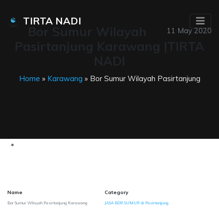
TIRTA NADI
Bor Sumur Wilayah
11 May 2020
Pasirtanjung Karawang |TIRTA
NADI
Home
»
Karawang
» Bor Sumur Wilayah Pasirtanjung
Name
Category
Bor Sumur Wilayah Pasirtanjung Karawang
JASA BOR SUMUR di Pasirtanjung