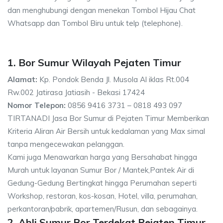
dan menghubungi dengan menekan Tombol Hijau Chat
Whatsapp dan Tombol Biru untuk telp (telephone).
1. Bor Sumur Wilayah Pejaten Timur
Alamat:
Kp. Pondok Benda Jl. Musola Al iklas Rt.004
Rw.002 Jatirasa Jatiasih - Bekasi 17424
Nomor Telepon:
0856 9416 3731 – 0818 493 097
TIRTANADI Jasa Bor Sumur di Pejaten Timur Memberikan
Kriteria Aliran Air Bersih untuk kedalaman yang Max simal
tanpa mengecewakan pelanggan.
Kami juga Menawarkan harga yang Bersahabat hingga
Murah untuk layanan Sumur Bor / Mantek,Pantek Air di
Gedung-Gedung Bertingkat hingga Perumahan seperti
Workshop, restoran, kos-kosan, Hotel, villa, perumahan,
perkantoran/pabrik, apartemen/Rusun, dan sebagainya.
2. Ahli Sumur Bor Terdekat Pejaten Timur