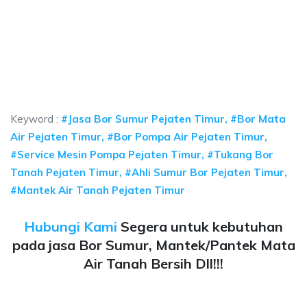
a sumur bor Pejaten Timur, jasa sumur bor Pejat
umur bor Pejaten Timur, jasa sumur bor Pejaten Timur, jasa bor sumur bekas
 sumur bor Pejaten Timur, jasa sumur bor Pejaten Ti
sumur bor Pejaten Timur, jasa sumur bor Pejaten Timur, jas
Keyword :
#Jasa Bor Sumur Pejaten Timur, #Bor Mata
Air Pejaten Timur, #Bor Pompa Air Pejaten Timur,
#Service Mesin Pompa Pejaten Timur, #Tukang Bor
Tanah Pejaten Timur, #Ahli Sumur Bor Pejaten Timur,
#Mantek Air Tanah Pejaten Timur
Hubungi Kami
Segera untuk kebutuhan
pada jasa Bor Sumur, Mantek/Pantek Mata
Air Tanah Bersih Dll!!!