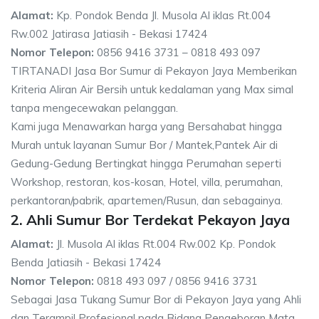
Alamat:
Kp. Pondok Benda Jl. Musola Al iklas Rt.004
Rw.002 Jatirasa Jatiasih - Bekasi 17424
Nomor Telepon:
0856 9416 3731 – 0818 493 097
TIRTANADI Jasa Bor Sumur di Pekayon Jaya Memberikan
Kriteria Aliran Air Bersih untuk kedalaman yang Max simal
tanpa mengecewakan pelanggan.
Kami juga Menawarkan harga yang Bersahabat hingga
Murah untuk layanan Sumur Bor / Mantek,Pantek Air di
Gedung-Gedung Bertingkat hingga Perumahan seperti
Workshop, restoran, kos-kosan, Hotel, villa, perumahan,
perkantoran/pabrik, apartemen/Rusun, dan sebagainya.
2. Ahli Sumur Bor Terdekat Pekayon Jaya
Alamat:
Jl. Musola Al iklas Rt.004 Rw.002 Kp. Pondok
Benda Jatiasih - Bekasi 17424
Nomor Telepon:
0818 493 097 / 0856 9416 3731
Sebagai Jasa Tukang Sumur Bor di Pekayon Jaya yang Ahli
dan Terampil Profesional pada Bidang Pengeboran Mata