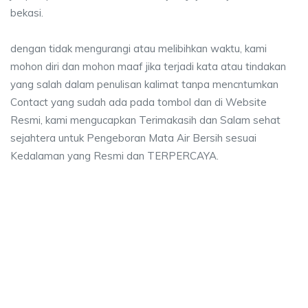
bekasi.
dengan tidak mengurangi atau melibihkan waktu, kami
mohon diri dan mohon maaf jika terjadi kata atau tindakan
yang salah dalam penulisan kalimat tanpa mencntumkan
Contact yang sudah ada pada tombol dan di Website
Resmi, kami mengucapkan Terimakasih dan Salam sehat
sejahtera untuk Pengeboran Mata Air Bersih sesuai
Kedalaman yang Resmi dan TERPERCAYA.
a sumur bor Pekayon Jaya, jasa sumur bor Pekay
umur bor Pekayon Jaya, jasa sumur bor Pekayon Jaya, jasa bor sumur bekasi
 sumur bor Pekayon Jaya, jasa sumur bor Pekayon Ja
sumur bor Pekayon Jaya, jasa sumur bor Pekayon Jaya, jasa 