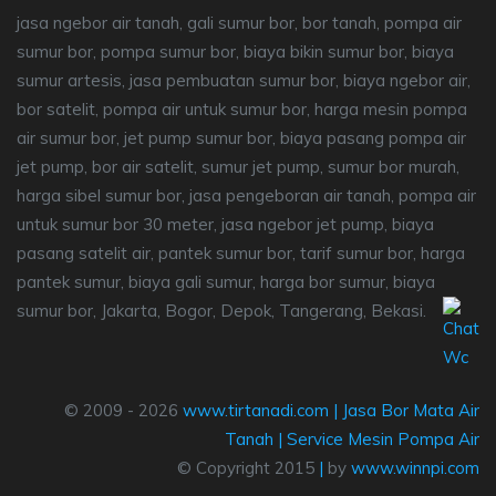
jasa ngebor air tanah, gali sumur bor, bor tanah, pompa air
sumur bor, pompa sumur bor, biaya bikin sumur bor, biaya
sumur artesis, jasa pembuatan sumur bor, biaya ngebor air,
bor satelit, pompa air untuk sumur bor, harga mesin pompa
air sumur bor, jet pump sumur bor, biaya pasang pompa air
jet pump, bor air satelit, sumur jet pump, sumur bor murah,
harga sibel sumur bor, jasa pengeboran air tanah, pompa air
untuk sumur bor 30 meter, jasa ngebor jet pump, biaya
pasang satelit air, pantek sumur bor, tarif sumur bor, harga
pantek sumur, biaya gali sumur, harga bor sumur, biaya
sumur bor, Jakarta, Bogor, Depok, Tangerang, Bekasi.
© 2009 - 2026
www.tirtanadi.com
|
Jasa Bor Mata Air
Tanah
|
Service Mesin Pompa Air
© Copyright 2015
|
by
www.winnpi.com