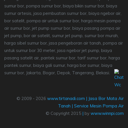
sumur bor, pompa sumur bor, biaya bikin sumur bor, biaya
sumur artesis, jasa pembuatan sumur bor, biaya ngebor air,
bor satelit, pompa air untuk sumur bor, harga mesin pompa
air sumur bor, jet pump sumur bor, biaya pasang pompa air
jet pump, bor air satelit, sumur jet pump, sumur bor murah,
harga sibel sumur bor, jasa pengeboran air tanah, pompa air
untuk sumur bor 30 meter, jasa ngebor jet pump, biaya
pasang satelit air, pantek sumur bor, tarif sumur bor, harga
pantek sumur, biaya gali sumur, harga bor sumur, biaya
sumur bor, Jakarta, Bogor, Depok, Tangerang, Bekasi.
© 2009 - 2026
www.tirtanadi.com
|
Jasa Bor Mata Air
Tanah
|
Service Mesin Pompa Air
© Copyright 2015
|
by
www.winnpi.com