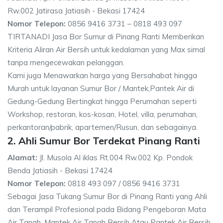
Rw.002 Jatirasa Jatiasih - Bekasi 17424
Nomor Telepon:
0856 9416 3731 – 0818 493 097
TIRTANADI Jasa Bor Sumur di Pinang Ranti Memberikan
Kriteria Aliran Air Bersih untuk kedalaman yang Max simal
tanpa mengecewakan pelanggan.
Kami juga Menawarkan harga yang Bersahabat hingga
Murah untuk layanan Sumur Bor / Mantek,Pantek Air di
Gedung-Gedung Bertingkat hingga Perumahan seperti
Workshop, restoran, kos-kosan, Hotel, villa, perumahan,
perkantoran/pabrik, apartemen/Rusun, dan sebagainya.
2. Ahli Sumur Bor Terdekat Pinang Ranti
Alamat:
Jl. Musola Al iklas Rt.004 Rw.002 Kp. Pondok
Benda Jatiasih - Bekasi 17424
Nomor Telepon:
0818 493 097 / 0856 9416 3731
Sebagai Jasa Tukang Sumur Bor di Pinang Ranti yang Ahli
dan Terampil Profesional pada Bidang Pengeboran Mata
Air Tanah, Mantek Air Tanah Bersih Atau Pantek Air Bersih