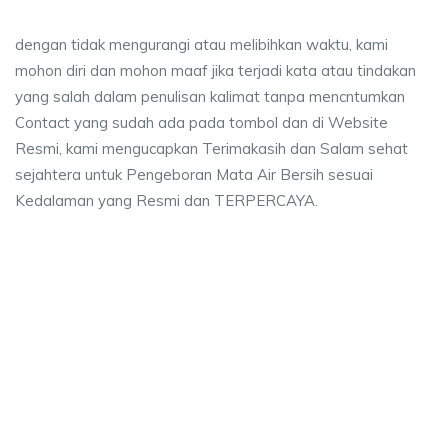
dengan tidak mengurangi atau melibihkan waktu, kami
mohon diri dan mohon maaf jika terjadi kata atau tindakan
yang salah dalam penulisan kalimat tanpa mencntumkan
Contact yang sudah ada pada tombol dan di Website
Resmi, kami mengucapkan Terimakasih dan Salam sehat
sejahtera untuk Pengeboran Mata Air Bersih sesuai
Kedalaman yang Resmi dan TERPERCAYA.
asa bor sumur bekasi, biaya ngebor air jet pump
r jet pump bekasi, bor sumur Pinang Ranti, biaya sumur bor bekasi.
 sumur bekasi, biaya ngebor air jet pump bekasi, bor
asi, biaya ngebor air jet pump bekasi, bor sumur Pinang Ran