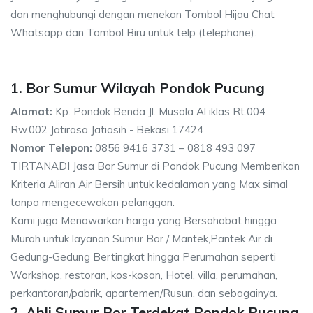
dan menghubungi dengan menekan Tombol Hijau Chat
Whatsapp dan Tombol Biru untuk telp (telephone).
1. Bor Sumur Wilayah Pondok Pucung
Alamat:
Kp. Pondok Benda Jl. Musola Al iklas Rt.004
Rw.002 Jatirasa Jatiasih - Bekasi 17424
Nomor Telepon:
0856 9416 3731 – 0818 493 097
TIRTANADI Jasa Bor Sumur di Pondok Pucung Memberikan
Kriteria Aliran Air Bersih untuk kedalaman yang Max simal
tanpa mengecewakan pelanggan.
Kami juga Menawarkan harga yang Bersahabat hingga
Murah untuk layanan Sumur Bor / Mantek,Pantek Air di
Gedung-Gedung Bertingkat hingga Perumahan seperti
Workshop, restoran, kos-kosan, Hotel, villa, perumahan,
perkantoran/pabrik, apartemen/Rusun, dan sebagainya.
2. Ahli Sumur Bor Terdekat Pondok Pucung