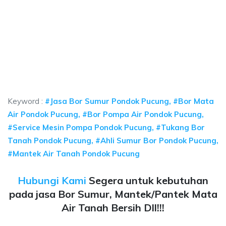
ya sumur bor Pondok Pucung, jasa sumur bor Po
a sumur bor Pondok Pucung, jasa sumur bor Pondok Pucung, jasa bor sumur 
ya sumur bor Pondok Pucung, jasa sumur bor Pondok 
ya sumur bor Pondok Pucung, jasa sumur bor Pondok Pucung, 
Keyword :
#Jasa Bor Sumur Pondok Pucung, #Bor Mata
Air Pondok Pucung, #Bor Pompa Air Pondok Pucung,
#Service Mesin Pompa Pondok Pucung, #Tukang Bor
Tanah Pondok Pucung, #Ahli Sumur Bor Pondok Pucung,
#Mantek Air Tanah Pondok Pucung
Hubungi Kami
Segera untuk kebutuhan
pada jasa Bor Sumur, Mantek/Pantek Mata
Air Tanah Bersih Dll!!!