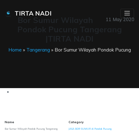
TIRTA NADI
Bor Sumur Wilayah
11 May 2020
Pondok Pucung Tangerang
|TIRTA NADI
Home
»
Tangerang
» Bor Sumur Wilayah Pondok Pucung
Name
Category
Bor Sumur Wilayah Pondok Pucung Tangerang
JASA BOR SUMUR di Pondok Pucung