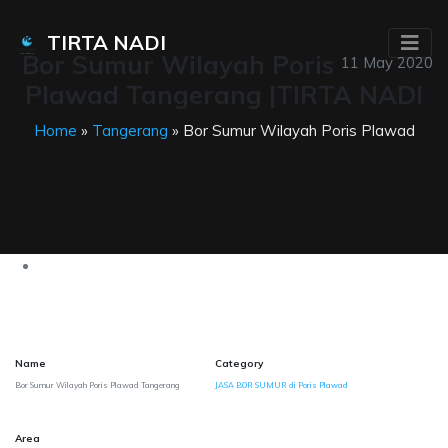
TIRTA NADI
Bor Sumur Wilayah Poris
11 May 2020
Plawad Tangerang |TIRTA NADI
Home
»
Tangerang
» Bor Sumur Wilayah Poris Plawad
Name
Category
Bor Sumur Wilayah Poris Plawad Tangerang
JASA BOR SUMUR di Poris Plawad
Area