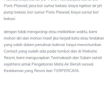
Poris Plawad, jasa bor sumur bekasi, biaya ngebor air jet
pump bekasi, bor sumur Poris Plawad, biaya sumur bor
bekasi.
dengan tidak mengurangi atau melibihkan waktu, kami
mohon diri dan mohon maaf jika terjadi kata atau tindakan
yang salah dalam penulisan kalimat tanpa mencntumkan
Contact yang sudah ada pada tombol dan di Website
Resmi, kami mengucapkan Terimakasih dan Salam sehat
sejahtera untuk Pengeboran Mata Air Bersih sesuai
Kedalaman yang Resmi dan TERPERCAYA.
ya sumur bor Poris Plawad, jasa sumur bor Pori
 sumur bor Poris Plawad, jasa sumur bor Poris Plawad, jasa bor sumur beka