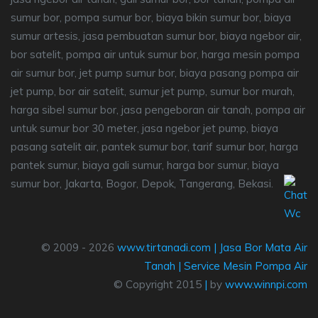
sumur bor, pompa sumur bor, biaya bikin sumur bor, biaya
sumur artesis, jasa pembuatan sumur bor, biaya ngebor air,
bor satelit, pompa air untuk sumur bor, harga mesin pompa
air sumur bor, jet pump sumur bor, biaya pasang pompa air
jet pump, bor air satelit, sumur jet pump, sumur bor murah,
harga sibel sumur bor, jasa pengeboran air tanah, pompa air
untuk sumur bor 30 meter, jasa ngebor jet pump, biaya
pasang satelit air, pantek sumur bor, tarif sumur bor, harga
pantek sumur, biaya gali sumur, harga bor sumur, biaya
sumur bor, Jakarta, Bogor, Depok, Tangerang, Bekasi.
© 2009 - 2026
www.tirtanadi.com
|
Jasa Bor Mata Air
Tanah
|
Service Mesin Pompa Air
© Copyright 2015
|
by
www.winnpi.com