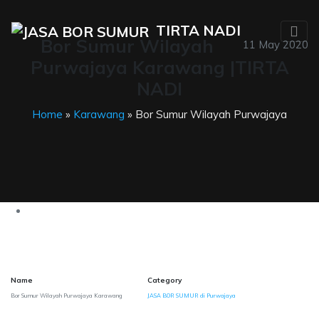
TIRTA NADI
Bor Sumur Wilayah
11 May 2020
Purwajaya Karawang |TIRTA
NADI
Home
»
Karawang
» Bor Sumur Wilayah Purwajaya
Name
Category
Bor Sumur Wilayah Purwajaya Karawang
JASA BOR SUMUR di Purwajaya