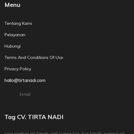
Menu
Tentang Kami
Pelayanan
Hubungi
Terms And Conditions Of Use
Privacy Policy
hallo@tirtanadi.com
Email
Tag CV. TIRTA NADI
jasa ngebor air tanah, gali sumur bor, bor tanah, pompa air