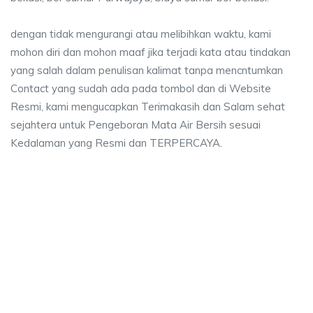
dengan tidak mengurangi atau melibihkan waktu, kami
mohon diri dan mohon maaf jika terjadi kata atau tindakan
yang salah dalam penulisan kalimat tanpa mencntumkan
Contact yang sudah ada pada tombol dan di Website
Resmi, kami mengucapkan Terimakasih dan Salam sehat
sejahtera untuk Pengeboran Mata Air Bersih sesuai
Kedalaman yang Resmi dan TERPERCAYA.
a sumur bor Purwajaya, jasa sumur bor Purwajay
umur bor Purwajaya, jasa sumur bor Purwajaya, jasa bor sumur bekasi, bia
 sumur bor Purwajaya, jasa sumur bor Purwajaya, ja
sumur bor Purwajaya, jasa sumur bor Purwajaya, jasa bor su