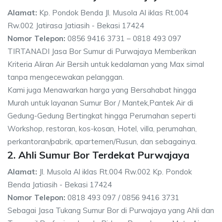
Alamat:
Kp. Pondok Benda Jl. Musola Al iklas Rt.004
Rw.002 Jatirasa Jatiasih - Bekasi 17424
Nomor Telepon:
0856 9416 3731 – 0818 493 097
TIRTANADI Jasa Bor Sumur di Purwajaya Memberikan
Kriteria Aliran Air Bersih untuk kedalaman yang Max simal
tanpa mengecewakan pelanggan.
Kami juga Menawarkan harga yang Bersahabat hingga
Murah untuk layanan Sumur Bor / Mantek,Pantek Air di
Gedung-Gedung Bertingkat hingga Perumahan seperti
Workshop, restoran, kos-kosan, Hotel, villa, perumahan,
perkantoran/pabrik, apartemen/Rusun, dan sebagainya.
2. Ahli Sumur Bor Terdekat Purwajaya
Alamat:
Jl. Musola Al iklas Rt.004 Rw.002 Kp. Pondok
Benda Jatiasih - Bekasi 17424
Nomor Telepon:
0818 493 097 / 0856 9416 3731
Sebagai Jasa Tukang Sumur Bor di Purwajaya yang Ahli dan