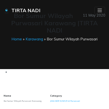
TIRTA NADI
Bor Sumur Wilayah
11 May 2020
Purwasari Karawang |TIRTA
NADI
Home
»
Karawang
» Bor Sumur Wilayah Purwasari
Name
Category
Bor Sumur Wilayah Purwasari Karawang
JASA BOR SUMUR di Purwasari