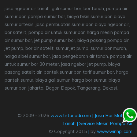
jasa ngebor air tanah, gali sumur bor, bor tanah, pompa air
sumur bor, pompa sumur bor, biaya bikin sumur bor, biaya
sumur artesis, jasa pembuatan sumur bor, biaya ngebor air,
bor satelit, pompa air untuk sumur bor, harga mesin pompa
air sumur bor, jet pump sumur bor, biaya pasang pompa air
jet pump, bor air satelit, sumur jet pump, sumur bor murah,
harga sibel sumur bor, jasa pengeboran air tanah, pompa air
untuk sumur bor 30 meter, jasa ngebor jet pump, biaya
pasang satelit air, pantek sumur bor, tarif sumur bor, harga
pantek sumur, biaya gali sumur, harga bor sumur, biaya
sumur bor, Jakarta, Bogor, Depok, Tangerang, Bekasi.
© 2009 - 2026
www.tirtanadi.com
|
Jasa Bor Mata Air
Tanah
|
Service Mesin Pompa Air
© Copyright 2015
|
by
www.winnpi.com