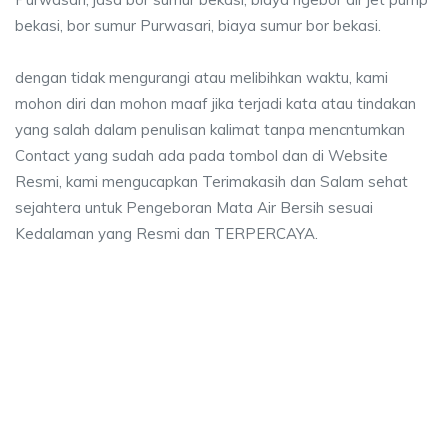
bekasi, bor sumur Purwasari, biaya sumur bor bekasi.
dengan tidak mengurangi atau melibihkan waktu, kami
mohon diri dan mohon maaf jika terjadi kata atau tindakan
yang salah dalam penulisan kalimat tanpa mencntumkan
Contact yang sudah ada pada tombol dan di Website
Resmi, kami mengucapkan Terimakasih dan Salam sehat
sejahtera untuk Pengeboran Mata Air Bersih sesuai
Kedalaman yang Resmi dan TERPERCAYA.
ya sumur bor Purwasari, jasa sumur bor Purwasa
 sumur bor Purwasari, jasa sumur bor Purwasari, jasa bor sumur bekasi, bi
ya sumur bor Purwasari, jasa sumur bor Purwasari, j