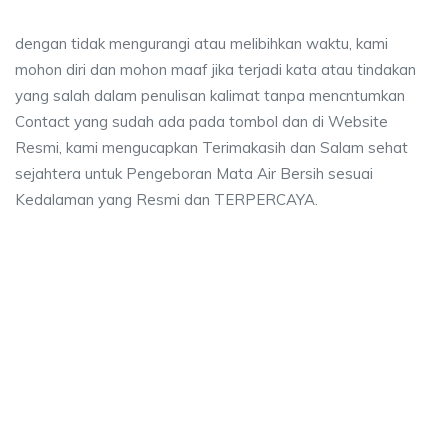
dengan tidak mengurangi atau melibihkan waktu, kami
mohon diri dan mohon maaf jika terjadi kata atau tindakan
yang salah dalam penulisan kalimat tanpa mencntumkan
Contact yang sudah ada pada tombol dan di Website
Resmi, kami mengucapkan Terimakasih dan Salam sehat
sejahtera untuk Pengeboran Mata Air Bersih sesuai
Kedalaman yang Resmi dan TERPERCAYA.
sumur bor Rengasdengklok Selatan, jasa bor sum
latan, jasa bor sumur bekasi, biaya ngebor air jet pump bekasi, bor sumu
bor Rengasdengklok Selatan, jasa bor sumur bekasi,
gasdengklok Selatan, jasa bor sumur bekasi, biaya ngebor 