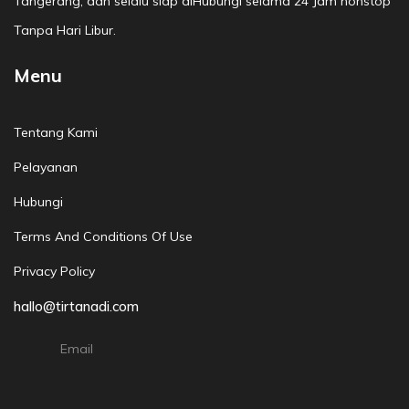
Tangerang, dan selalu siap diHubungi selama 24 Jam nonstop
Tanpa Hari Libur.
Menu
Tentang Kami
Pelayanan
Hubungi
Terms And Conditions Of Use
Privacy Policy
hallo@tirtanadi.com
Email