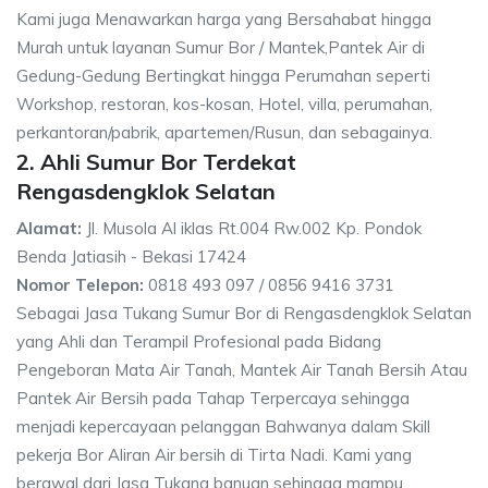
Kami juga Menawarkan harga yang Bersahabat hingga
Murah untuk layanan Sumur Bor / Mantek,Pantek Air di
Gedung-Gedung Bertingkat hingga Perumahan seperti
Workshop, restoran, kos-kosan, Hotel, villa, perumahan,
perkantoran/pabrik, apartemen/Rusun, dan sebagainya.
2. Ahli Sumur Bor Terdekat
Rengasdengklok Selatan
Alamat:
Jl. Musola Al iklas Rt.004 Rw.002 Kp. Pondok
Benda Jatiasih - Bekasi 17424
Nomor Telepon:
0818 493 097 / 0856 9416 3731
Sebagai Jasa Tukang Sumur Bor di Rengasdengklok Selatan
yang Ahli dan Terampil Profesional pada Bidang
Pengeboran Mata Air Tanah, Mantek Air Tanah Bersih Atau
Pantek Air Bersih pada Tahap Terpercaya sehingga
menjadi kepercayaan pelanggan Bahwanya dalam Skill
pekerja Bor Aliran Air bersih di Tirta Nadi. Kami yang
berawal dari Jasa Tukang banugn sehingga mampu