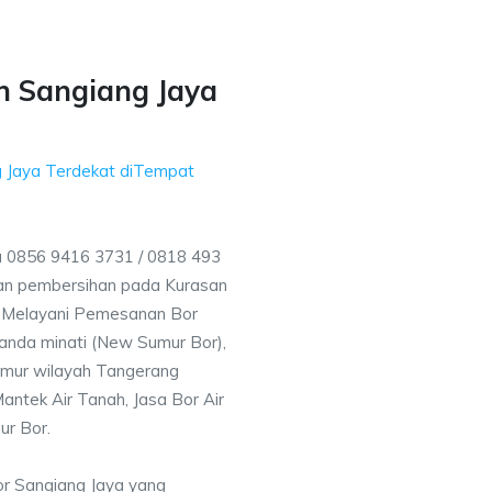
h Sangiang Jaya
 Jaya Terdekat diTempat
a 0856 9416 3731 / 0818 493
an pembersihan pada Kurasan
ga Melayani Pemesanan Bor
anda minati (New Sumur Bor),
umur wilayah Tangerang
antek Air Tanah, Jasa Bor Air
ur Bor.
or Sangiang Jaya yang