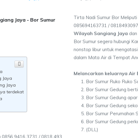
Tirta Nadi Sumur Bor Meliput
ngiang Jaya - Bor Sumur
085694163731 / 081849309
Wilayah Sangiang Jaya
dan 
Bor Sumur segera hubungi Kam
nonstop libur untuk mengatasi
dalam Mata Air di Tempat An
ya
Melancarkan keluarnya Air B
g Jaya
Bor Sumur Ruko Ruko S
ang Jaya
Bor Sumur Gedung berti
ya terdekat
Bor Sumur Gedung apar
a
Bor Sumur Gedung seko
Bor Sumur Perumahan S
Bor Sumur Gedung perk
(DLL)
a 0856 9416 3731 / 0818 493