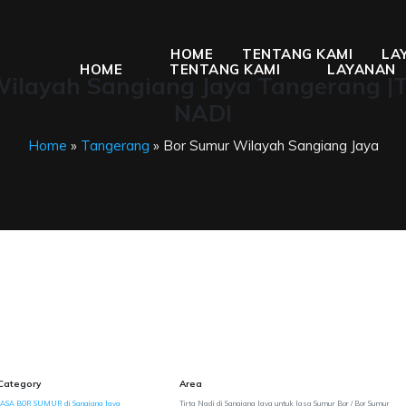
HOME
TENTANG KAMI
LA
HOME
TENTANG KAMI
LAYANAN
ilayah Sangiang Jaya Tangerang |
NADI
Home
»
Tangerang
» Bor Sumur Wilayah Sangiang Jaya
Category
Area
JASA BOR SUMUR di Sangiang Jaya
Tirta Nadi di Sangiang Jaya untuk Jasa Sumur Bor / Bor Sumur