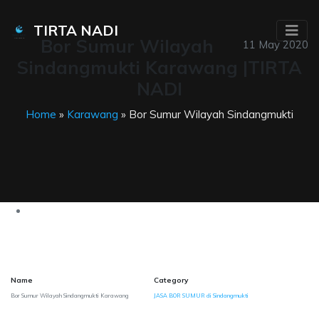
TIRTA NADI
Bor Sumur Wilayah
11 May 2020
Sindangmukti Karawang |TIRTA
NADI
Home
»
Karawang
» Bor Sumur Wilayah Sindangmukti
Name
Category
Bor Sumur Wilayah Sindangmukti Karawang
JASA BOR SUMUR di Sindangmukti