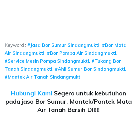
ya sumur bor Sindangmukti, jasa sumur bor Sind
sumur bor Sindangmukti, jasa sumur bor Sindangmukti, jasa bor sumur beka
a sumur bor Sindangmukti, jasa sumur bor Sindangmuk
a sumur bor Sindangmukti, jasa sumur bor Sindangmukti, jas
Keyword :
#Jasa Bor Sumur Sindangmukti, #Bor Mata
Air Sindangmukti, #Bor Pompa Air Sindangmukti,
#Service Mesin Pompa Sindangmukti, #Tukang Bor
Tanah Sindangmukti, #Ahli Sumur Bor Sindangmukti,
#Mantek Air Tanah Sindangmukti
Hubungi Kami
Segera untuk kebutuhan
pada jasa Bor Sumur, Mantek/Pantek Mata
Air Tanah Bersih Dll!!!