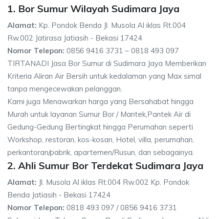
1. Bor Sumur Wilayah Sudimara Jaya
Alamat:
Kp. Pondok Benda Jl. Musola Al iklas Rt.004
Rw.002 Jatirasa Jatiasih - Bekasi 17424
Nomor Telepon:
0856 9416 3731 – 0818 493 097
TIRTANADI Jasa Bor Sumur di Sudimara Jaya Memberikan
Kriteria Aliran Air Bersih untuk kedalaman yang Max simal
tanpa mengecewakan pelanggan.
Kami juga Menawarkan harga yang Bersahabat hingga
Murah untuk layanan Sumur Bor / Mantek,Pantek Air di
Gedung-Gedung Bertingkat hingga Perumahan seperti
Workshop, restoran, kos-kosan, Hotel, villa, perumahan,
perkantoran/pabrik, apartemen/Rusun, dan sebagainya.
2. Ahli Sumur Bor Terdekat Sudimara Jaya
Alamat:
Jl. Musola Al iklas Rt.004 Rw.002 Kp. Pondok
Benda Jatiasih - Bekasi 17424
Nomor Telepon:
0818 493 097 / 0856 9416 3731