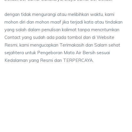
dengan tidak mengurangi atau melibihkan waktu, kami
mohon diri dan mohon maaf jika terjadi kata atau tindakan
yang salah dalam penulisan kalimat tanpa mencntumkan
Contact yang sudah ada pada tombol dan di Website
Resmi, kami mengucapkan Terimakasih dan Salam sehat
sejahtera untuk Pengeboran Mata Air Bersih sesuai
Kedalaman yang Resmi dan TERPERCAYA.
ya sumur bor Sukakarya, jasa sumur bor Sukakar
sumur bor Sukakarya, jasa sumur bor Sukakarya, jasa bor sumur bekasi, bi
a sumur bor Sukakarya, jasa sumur bor Sukakarya, j
 sumur bor Sukakarya, jasa sumur bor Sukakarya, jasa bor s