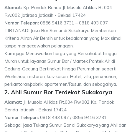
Alamat:
Kp. Pondok Benda Jl. Musola Al iklas Rt.004
Rw.002 Jatirasa Jatiasih - Bekasi 17424
Nomor Telepon:
0856 9416 3731 – 0818 493 097
TIRTANADI Jasa Bor Sumur di Sukakarya Memberikan
Kriteria Aliran Air Bersih untuk kedalaman yang Max simal
tanpa mengecewakan pelanggan.
Kami juga Menawarkan harga yang Bersahabat hingga
Murah untuk layanan Sumur Bor / Mantek,Pantek Air di
Gedung-Gedung Bertingkat hingga Perumahan seperti
Workshop, restoran, kos-kosan, Hotel, villa, perumahan,
perkantoran/pabrik, apartemen/Rusun, dan sebagainya.
2. Ahli Sumur Bor Terdekat Sukakarya
Alamat:
Jl. Musola Al iklas Rt.004 Rw.002 Kp. Pondok
Benda Jatiasih - Bekasi 17424
Nomor Telepon:
0818 493 097 / 0856 9416 3731
Sebagai Jasa Tukang Sumur Bor di Sukakarya yang Ahli dan