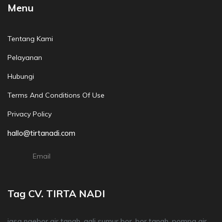
Menu
Tentang Kami
Pelayanan
Hubungi
Terms And Conditions Of Use
Privacy Policy
hallo@tirtanadi.com
Email
Tag CV. TIRTA NADI
jasa ngebor air tanah, gali sumur bor, bor tanah, pompa air