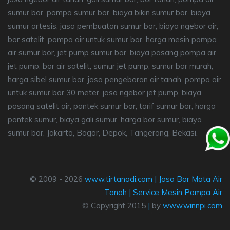
sumur bor, pompa sumur bor, biaya bikin sumur bor, biaya
sumur artesis, jasa pembuatan sumur bor, biaya ngebor air,
bor satelit, pompa air untuk sumur bor, harga mesin pompa
air sumur bor, jet pump sumur bor, biaya pasang pompa air
jet pump, bor air satelit, sumur jet pump, sumur bor murah,
harga sibel sumur bor, jasa pengeboran air tanah, pompa air
untuk sumur bor 30 meter, jasa ngebor jet pump, biaya
pasang satelit air, pantek sumur bor, tarif sumur bor, harga
pantek sumur, biaya gali sumur, harga bor sumur, biaya
sumur bor, Jakarta, Bogor, Depok, Tangerang, Bekasi.
© 2009 - 2026
www.tirtanadi.com
|
Jasa Bor Mata Air
Tanah
|
Service Mesin Pompa Air
© Copyright 2015
|
by
www.winnpi.com