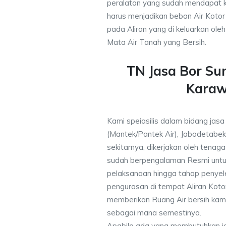
peralatan yang sudah mendapat 
harus menjadikan beban Air Kotor 
pada Aliran yang di keluarkan ole
Mata Air Tanah yang Bersih.
TN Jasa Bor S
Kara
Kami speiasilis dalam bidang jas
(Mantek/Pantek Air), Jabodetabek
sekitarnya, dikerjakan oleh tenaga 
sudah berpengalaman Resmi untu
pelaksanaan hingga tahap penyele
pengurasan di tempat Aliran Kot
memberikan Ruang Air bersih kam
sebagai mana semestinya.
Apabila ada yang membutuhkan j