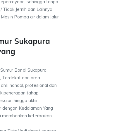
kepercayaan, sehingga tanpa
/ Tidak Jernih dan Lainnya
h Mesin Pompa air dalam Jalur
umur Sukapura
wang
a Sumur Bor di Sukapura
, Terdekat dan area
ahli, handal, profesional dan
k penerapan tahap
saian hingga akhir
or dengan Kedalaman Yang
i memberikan keterbaikan
asa TirtaNadi dapat segera