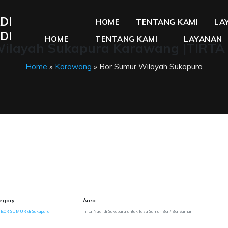
DI
HOME
TENTANG KAMI
LA
DI
HOME
TENTANG KAMI
LAYANAN
Wilayah Sukapura Karawang |TIRTA
Home
»
Karawang
» Bor Sumur Wilayah Sukapura
egory
Area
 BOR SUMUR di Sukapura
Tirta Nadi di Sukapura untuk Jasa Sumur Bor / Bor Sumur