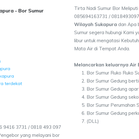
Tirta Nadi Sumur Bor Meliput
kapura - Bor Sumur
085694163731 / 081849309
Wilayah Sukapura
dan Apa b
Sumur segera hubungi Kami ya
libur untuk mengatasi Kebutuh
Mata Air di Tempat Anda.
a
Melancarkan keluarnya Air B
apura
Bor Sumur Ruko Ruko S
ukapura
Bor Sumur Gedung berti
ra terdekat
Bor Sumur Gedung apa
a
Bor Sumur Gedung seko
Bor Sumur Perumahan 
Bor Sumur Gedung perk
(DLL)
6 9416 3731 / 0818 493 097
Pengebor yang melayani bor