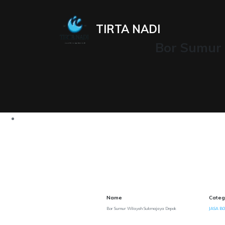
TIRTA NADI
Bor Sumur
Name
Categ
Bor Sumur Wilayah Sukmajaya Depok
JASA B