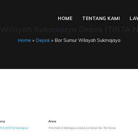
HOME
TENTANG KAMI
LA
 Wilayah Sukmajaya Depok |TIRTA 
Home
»
Depok
» Bor Sumur Wilayah Sukmajaya
ory
Area
OR SUMUR di Sukmajaya
Tirta Nadi di Sukmajaya untuk Jasa Sumur Bor / Bor Sumur