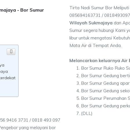
Tirta Nadi Sumur Bor Meliput
kmajaya - Bor Sumur
085694163731 / 081849309
Wilayah Sukmajaya
dan Apa
Sumur segera hubungi Kami ya
libur untuk mengatasi Kebutuh
Mata Air di Tempat Anda.
Melancarkan keluarnya Air B
aya
Bor Sumur Ruko Ruko S
jaya
Bor Sumur Gedung bert
terdekat
Bor Sumur Gedung apa
Bor Sumur Gedung seko
Bor Sumur Perumahan 
Bor Sumur Gedung perk
(DLL)
56 9416 3731 / 0818 493 097
Pengebor yang melayani bor