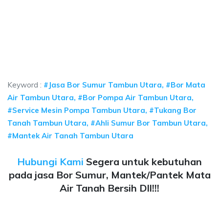
sumur bor Tambun Utara, jasa sumur bor Tambun
r bor Tambun Utara, jasa sumur bor Tambun Utara, jasa bor sumur bekasi, 
umur bor Tambun Utara, jasa sumur bor Tambun Utar
mur bor Tambun Utara, jasa sumur bor Tambun Utara, jasa b
Keyword :
#Jasa Bor Sumur Tambun Utara, #Bor Mata
Air Tambun Utara, #Bor Pompa Air Tambun Utara,
#Service Mesin Pompa Tambun Utara, #Tukang Bor
Tanah Tambun Utara, #Ahli Sumur Bor Tambun Utara,
#Mantek Air Tanah Tambun Utara
Hubungi Kami
Segera untuk kebutuhan
pada jasa Bor Sumur, Mantek/Pantek Mata
Air Tanah Bersih Dll!!!