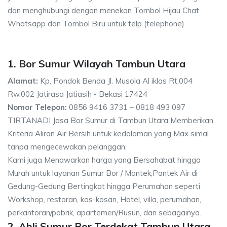
dan menghubungi dengan menekan Tombol Hijau Chat
Whatsapp dan Tombol Biru untuk telp (telephone).
1. Bor Sumur Wilayah Tambun Utara
Alamat:
Kp. Pondok Benda Jl. Musola Al iklas Rt.004
Rw.002 Jatirasa Jatiasih - Bekasi 17424
Nomor Telepon:
0856 9416 3731 – 0818 493 097
TIRTANADI Jasa Bor Sumur di Tambun Utara Memberikan
Kriteria Aliran Air Bersih untuk kedalaman yang Max simal
tanpa mengecewakan pelanggan.
Kami juga Menawarkan harga yang Bersahabat hingga
Murah untuk layanan Sumur Bor / Mantek,Pantek Air di
Gedung-Gedung Bertingkat hingga Perumahan seperti
Workshop, restoran, kos-kosan, Hotel, villa, perumahan,
perkantoran/pabrik, apartemen/Rusun, dan sebagainya.
2. Ahli Sumur Bor Terdekat Tambun Utara