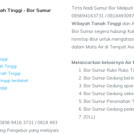
Tirta Nadi Sumur Bor Meliputi
nah Tinggi - Bor Sumur
085694163731 / 081849309
Wilayah Tanah Tinggi
dan A
Bor Sumur segera hubungi Kam
nonstop libur untuk mengatasi
dalam Mata Air di Tempat An
nggi
Melancarkan keluarnya Air B
h Tinggi
Bor Sumur Ruko Ruko T
nah Tinggi
Bor Sumur Gedung berti
inggi terdekat
Bor Sumur Gedung apar
nggi
Bor Sumur Gedung seko
Bor Sumur Perumahan T
Bor Sumur Gedung perka
(DLL)
 0856 9416 3731 / 0818 493
ang Pengebor yang melayani