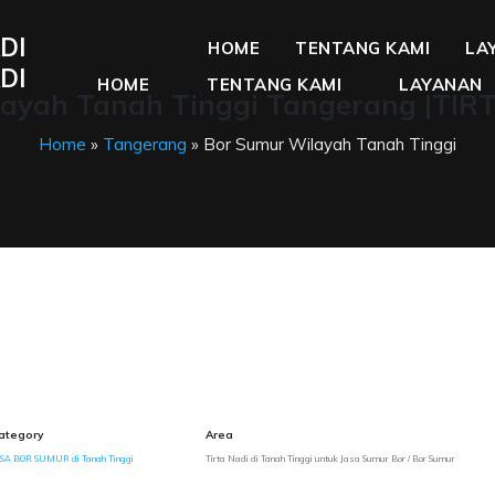
DI
HOME
TENTANG KAMI
LA
DI
HOME
TENTANG KAMI
LAYANAN
ayah Tanah Tinggi Tangerang |TIR
Home
»
Tangerang
» Bor Sumur Wilayah Tanah Tinggi
ategory
Area
SA BOR SUMUR di Tanah Tinggi
Tirta Nadi di Tanah Tinggi untuk Jasa Sumur Bor / Bor Sumur