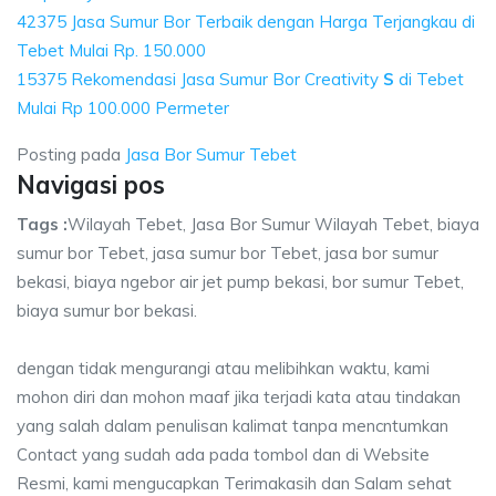
42375 Jasa Sumur Bor Terbaik dengan Harga Terjangkau di
Tebet Mulai Rp. 150.000
15375 Rekomendasi Jasa Sumur Bor Creativity
S
di Tebet
Mulai Rp 100.000 Permeter
Posting pada
Jasa Bor Sumur Tebet
Navigasi pos
Tags :
Wilayah Tebet, Jasa Bor Sumur Wilayah Tebet, biaya
sumur bor Tebet, jasa sumur bor Tebet, jasa bor sumur
bekasi, biaya ngebor air jet pump bekasi, bor sumur Tebet,
biaya sumur bor bekasi.
dengan tidak mengurangi atau melibihkan waktu, kami
mohon diri dan mohon maaf jika terjadi kata atau tindakan
yang salah dalam penulisan kalimat tanpa mencntumkan
Contact yang sudah ada pada tombol dan di Website
Resmi, kami mengucapkan Terimakasih dan Salam sehat