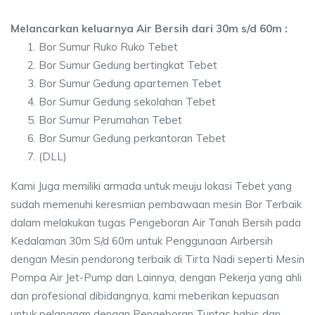
Melancarkan keluarnya Air Bersih dari 30m s/d 60m :
Bor Sumur Ruko Ruko Tebet
Bor Sumur Gedung bertingkat Tebet
Bor Sumur Gedung apartemen Tebet
Bor Sumur Gedung sekolahan Tebet
Bor Sumur Perumahan Tebet
Bor Sumur Gedung perkantoran Tebet
(DLL)
Kami Juga memiliki armada untuk meuju lokasi Tebet yang
sudah memenuhi keresmian pembawaan mesin Bor Terbaik
dalam melakukan tugas Pengeboran Air Tanah Bersih pada
Kedalaman 30m S/d 60m untuk Penggunaan Airbersih
dengan Mesin pendorong terbaik di Tirta Nadi seperti Mesin
Pompa Air Jet-Pump dan Lainnya, dengan Pekerja yang ahli
dan profesional dibidangnya, kami meberikan kepuasan
untuk pelanggan dengan Pengeboran Tuntas habis dan