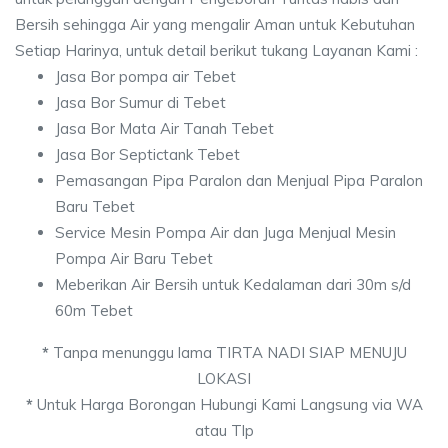
Bersih sehingga Air yang mengalir Aman untuk Kebutuhan
Setiap Harinya, untuk detail berikut tukang Layanan Kami :
Jasa Bor pompa air Tebet
Jasa Bor Sumur di Tebet
Jasa Bor Mata Air Tanah Tebet
Jasa Bor Septictank Tebet
Pemasangan Pipa Paralon dan Menjual Pipa Paralon
Baru Tebet
Service Mesin Pompa Air dan Juga Menjual Mesin
Pompa Air Baru Tebet
Meberikan Air Bersih untuk Kedalaman dari 30m s/d
60m Tebet
*
Tanpa menunggu lama TIRTA NADI SIAP MENUJU
LOKASI
*
Untuk Harga Borongan Hubungi Kami Langsung via WA
atau Tlp