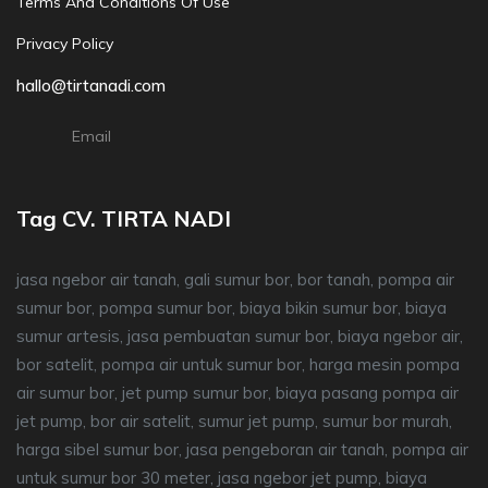
Terms And Conditions Of Use
Privacy Policy
hallo@tirtanadi.com
Email
Tag CV. TIRTA NADI
jasa ngebor air tanah, gali sumur bor, bor tanah, pompa air
sumur bor, pompa sumur bor, biaya bikin sumur bor, biaya
sumur artesis, jasa pembuatan sumur bor, biaya ngebor air,
bor satelit, pompa air untuk sumur bor, harga mesin pompa
air sumur bor, jet pump sumur bor, biaya pasang pompa air
jet pump, bor air satelit, sumur jet pump, sumur bor murah,
harga sibel sumur bor, jasa pengeboran air tanah, pompa air
untuk sumur bor 30 meter, jasa ngebor jet pump, biaya