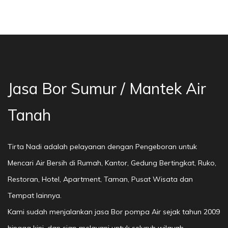
a Bor Sumur Bekasi, Jasa Bor Air, Bor Mata Ai
Jasa Bor Sumur / Mantek Air
Tanah
Tirta Nadi adalah pelayanan dengan Pengeboran untuk
Mencari Air Bersih di Rumah, Kantor, Gedung Bertingkat, Ruko,
Restoran, Hotel, Apartment, Taman, Pusat Wisata dan
Tempat lainnya.
Kami sudah menjalankan jasa Bor pompa Air sejak tahun 2009