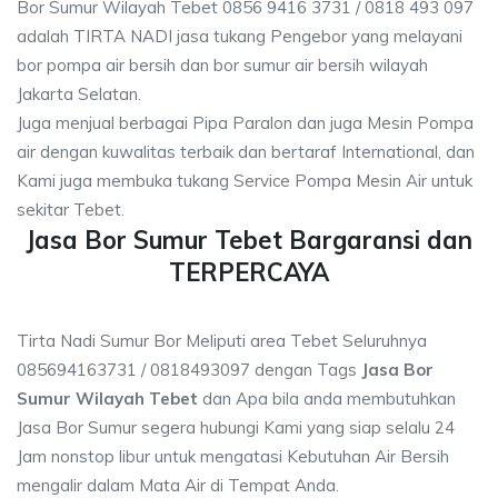
Bor Sumur Wilayah Tebet 0856 9416 3731 / 0818 493 097
adalah TIRTA NADI jasa tukang Pengebor yang melayani
bor pompa air bersih dan bor sumur air bersih wilayah
Jakarta Selatan.
Juga menjual berbagai Pipa Paralon dan juga Mesin Pompa
air dengan kuwalitas terbaik dan bertaraf International, dan
Kami juga membuka tukang Service Pompa Mesin Air untuk
sekitar Tebet.
Jasa Bor Sumur Tebet Bargaransi dan
TERPERCAYA
Tirta Nadi Sumur Bor Meliputi area Tebet Seluruhnya
085694163731 / 0818493097 dengan Tags
Jasa Bor
Sumur Wilayah Tebet
dan Apa bila anda membutuhkan
Jasa Bor Sumur segera hubungi Kami yang siap selalu 24
Jam nonstop libur untuk mengatasi Kebutuhan Air Bersih
mengalir dalam Mata Air di Tempat Anda.