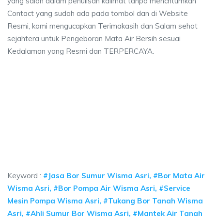
yang salah dalam penulisan kalimat tanpa mencntumkan
Contact yang sudah ada pada tombol dan di Website
Resmi, kami mengucapkan Terimakasih dan Salam sehat
sejahtera untuk Pengeboran Mata Air Bersih sesuai
Kedalaman yang Resmi dan TERPERCAYA.
sumur bor Wisma Asri, jasa sumur bor Wisma Asr
ur bor Wisma Asri, jasa sumur bor Wisma Asri, jasa bor sumur bekasi, biay
sumur bor Wisma Asri, jasa sumur bor Wisma Asri, ja
umur bor Wisma Asri, jasa sumur bor Wisma Asri, jasa bor s
Keyword :
#Jasa Bor Sumur Wisma Asri, #Bor Mata Air
Wisma Asri, #Bor Pompa Air Wisma Asri, #Service
Mesin Pompa Wisma Asri, #Tukang Bor Tanah Wisma
Asri, #Ahli Sumur Bor Wisma Asri, #Mantek Air Tanah