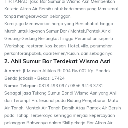
TIRTANADI Jasa Bor Sumur di Wisma Asri Memberikan
Kriteria Aliran Air Bersih untuk kedalaman yang Max simal
tanpa mengecewakan pelanggan.
Kami juga Menawarkan harga yang Bersahabat hingga
Murah untuk layanan Sumur Bor / Mantek,Pantek Air di
Gedung-Gedung Bertingkat hingga Perumahan seperti
Workshop, restoran, kos-kosan, Hotel, villa, perumahan,
perkantoran/pabrik, apartemen/Rusun, dan sebagainya.
2. Ahli Sumur Bor Terdekat Wisma Asri
Alamat:
Jl. Musola Al iklas Rt.004 Rw.002 Kp. Pondok
Benda Jatiasih - Bekasi 17424
Nomor Telepon:
0818 493 097 / 0856 9416 3731
Sebagai Jasa Tukang Sumur Bor di Wisma Asri yang Ahli
dan Terampil Profesional pada Bidang Pengeboran Mata
Air Tanah, Mantek Air Tanah Bersih Atau Pantek Air Bersih
pada Tahap Terpercaya sehingga menjadi kepercayaan
pelanggan Bahwanya dalam Skill pekerja Bor Aliran Air