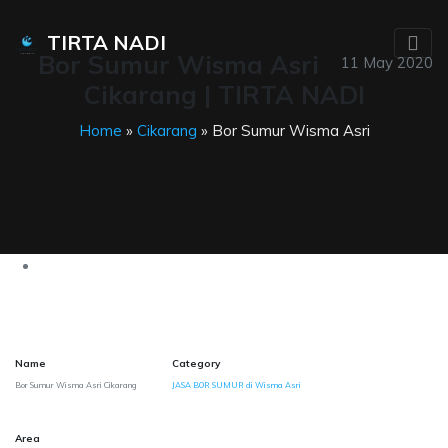
TIRTA NADI
Bor Sumur Wisma Asri
11 May 2020
Cikarang | TIRTA NADI
Home
»
Cikarang
» Bor Sumur Wisma Asri
Name
Category
Bor Sumur Wisma Asri Cikarang
JASA BOR SUMUR di Wisma Asri
Area