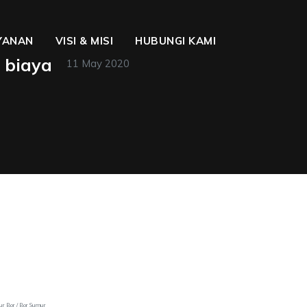
YANAN
VISI & MISI
HUBUNGI KAMI
 biaya
11 May 2020
ur Bor / Bor Sumur