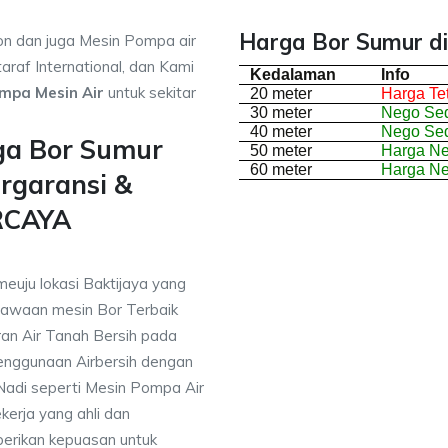
Harga Bor Sumur di
on dan juga Mesin Pompa air
araf International, dan Kami
Kedalaman
Info
mpa Mesin Air
untuk sekitar
20 meter
Harga Te
30 meter
Nego Sed
40 meter
Nego Sed
ga Bor Sumur
50 meter
Harga N
60 meter
Harga N
rgaransi &
RCAYA
meuju lokasi Baktijaya yang
awaan mesin Bor Terbaik
an Air Tanah Bersih pada
nggunaan Airbersih dengan
 Nadi seperti Mesin Pompa Air
erja yang ahli dan
berikan kepuasan untuk