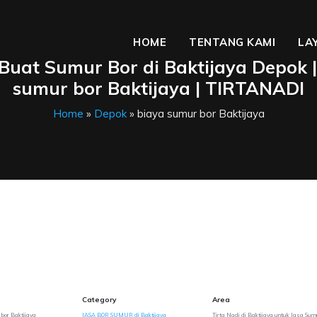
HOME
TENTANG KAMI
LA
Buat Sumur Bor di Baktijaya Depok |
sumur bor Baktijaya | TIRTANADI
Home
»
Depok
» biaya sumur bor Baktijaya
Category
Area
 bor Baktijaya
JASA BOR SUMUR di Baktijaya
Tirta Nadi di Baktijaya untuk Jasa Sum