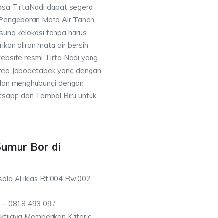
asa TirtaNadi dapat segera
 Pengeboran Mata Air Tanah
sung kelokasi tanpa harus
an aliran mata air bersih
ebsite resmi Tirta Nadi yang
 area Jabodetabek yang dengan
 dan menghubungi dengan
sapp dan Tombol Biru untuk
Sumur Bor di
ola Al iklas Rt.004 Rw.002
 – 0818 493 097
tijaya Memberikan Kriteria