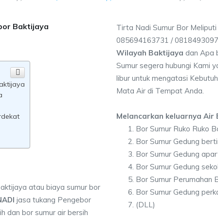
bor Baktijaya
Tirta Nadi Sumur Bor Meliputi
085694163731 / 081849309
Wilayah Baktijaya
dan Apa b
Sumur segera hubungi Kami ya
libur untuk mengatasi Kebutuh
aktijaya
Mata Air di Tempat Anda.
a
Melancarkan keluarnya Air B
rdekat
Bor Sumur Ruko Ruko Ba
Bor Sumur Gedung berti
Bor Sumur Gedung apar
Bor Sumur Gedung sekol
Bor Sumur Perumahan B
aktijaya atau biaya sumur bor
Bor Sumur Gedung perka
NADI
jasa tukang Pengebor
(DLL)
h dan bor sumur air bersih