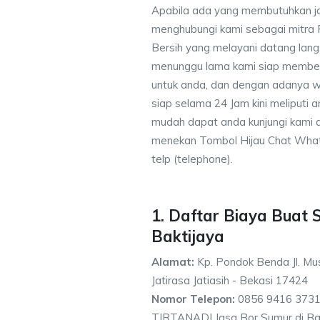
Apabila ada yang membutuhkan j
menghubungi kami sebagai mitra
Bersih yang melayani datang lang
menunggu lama kami siap memberik
untuk anda, dan dengan adanya w
siap selama 24 Jam kini meliputi
mudah dapat anda kunjungi kami
menekan Tombol Hijau Chat What
telp (telephone).
1. Daftar Biaya Buat 
Baktijaya
Alamat:
Kp. Pondok Benda Jl. Mus
Jatirasa Jatiasih - Bekasi 17424
Nomor Telepon:
0856 9416 3731
TIRTANADI Jasa Bor Sumur di Bak