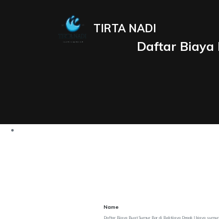
TIRTA NADI
Daftar Biaya 
Name
Daftar Biaya Buat Sumur Bor di Baktijaya Depok | biaya sumur