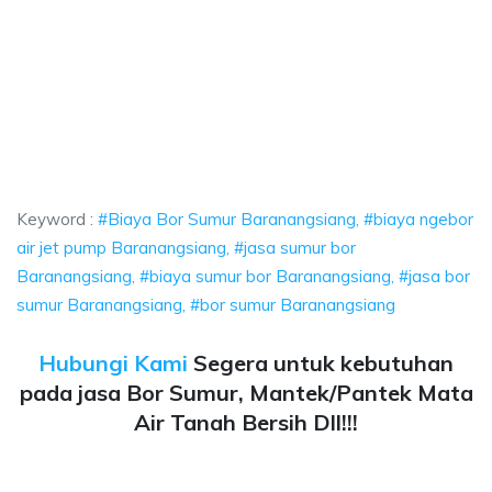
or Sumur Baranangsiang, biaya ngebor air jet pump Baranangsiang, jasa 
 Bor Sumur Baranangsiang, biaya ngebor air jet pu
 Bor Sumur Baranangsiang, biaya ngebor air jet pump Bara
Keyword :
#Biaya Bor Sumur Baranangsiang, #biaya ngebor
air jet pump Baranangsiang, #jasa sumur bor
Baranangsiang, #biaya sumur bor Baranangsiang, #jasa bor
sumur Baranangsiang, #bor sumur Baranangsiang
Hubungi Kami
Segera untuk kebutuhan
pada jasa Bor Sumur, Mantek/Pantek Mata
Air Tanah Bersih Dll!!!