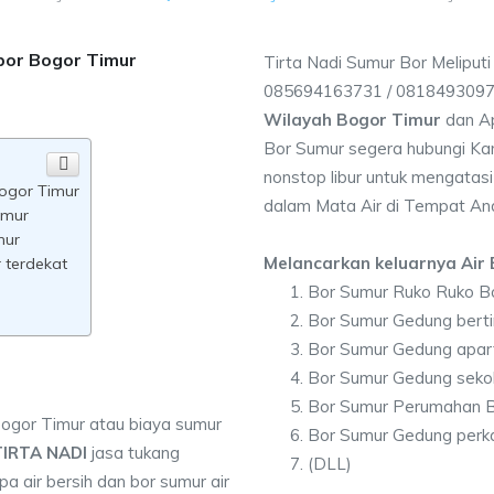
bor Bogor Timur
Tirta Nadi Sumur Bor Meliput
085694163731 / 081849309
Wilayah Bogor Timur
dan Ap
Bor Sumur segera hubungi Kam
nonstop libur untuk mengatasi
Bogor Timur
dalam Mata Air di Tempat An
imur
mur
Melancarkan keluarnya Air B
 terdekat
Bor Sumur Ruko Ruko B
Bor Sumur Gedung berti
Bor Sumur Gedung apar
Bor Sumur Gedung seko
Bor Sumur Perumahan B
Bogor Timur atau biaya sumur
Bor Sumur Gedung perk
TIRTA NADI
jasa tukang
(DLL)
 air bersih dan bor sumur air