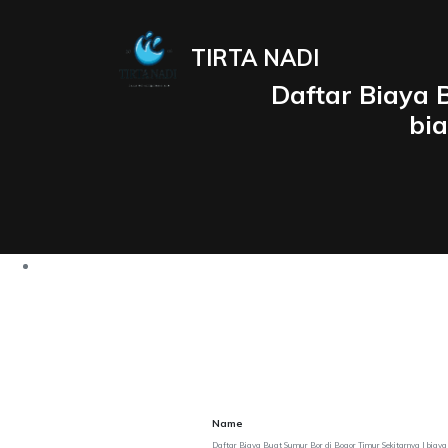
TIRTA NADI
Daftar Biaya 
bi
Name
Daftar Biaya Buat Sumur Bor di Bogor Timur Sekitarnya | biay