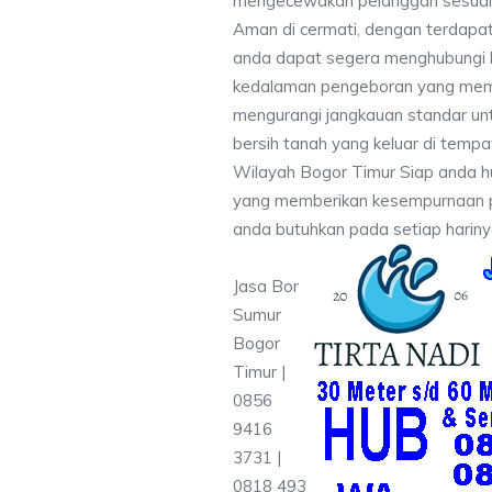
mengecewakan pelanggan sesuai kr
Aman di cermati, dengan terdapat
anda dapat segera menghubungi
kedalaman pengeboran yang memen
mengurangi jangkauan standar unt
bersih tanah yang keluar di temp
Wilayah Bogor Timur Siap anda hu
yang memberikan kesempurnaan pen
anda butuhkan pada setiap hariny
Jasa Bor
Sumur
Bogor
Timur |
0856
9416
3731 |
0818 493