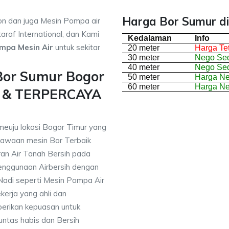
Harga Bor Sumur di
on dan juga Mesin Pompa air
araf International, dan Kami
Kedalaman
Info
mpa Mesin Air
untuk sekitar
20 meter
Harga Te
30 meter
Nego Sed
40 meter
Nego Sed
Bor Sumur Bogor
50 meter
Harga N
60 meter
Harga N
i & TERPERCAYA
meuju lokasi Bogor Timur yang
awaan mesin Bor Terbaik
an Air Tanah Bersih pada
nggunaan Airbersih dengan
 Nadi seperti Mesin Pompa Air
erja yang ahli dan
berikan kepuasan untuk
ntas habis dan Bersih