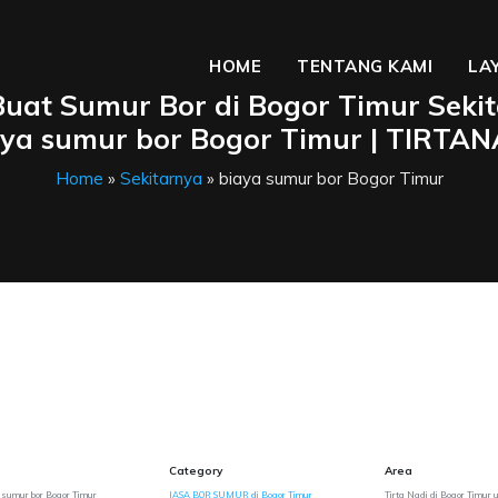
HOME
TENTANG KAMI
LA
Buat Sumur Bor di Bogor Timur Sekit
aya sumur bor Bogor Timur | TIRTAN
Home
»
Sekitarnya
» biaya sumur bor Bogor Timur
Category
Area
a sumur bor Bogor Timur
JASA BOR SUMUR di Bogor Timur
Tirta Nadi di Bogor Timur 