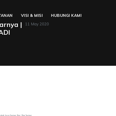
YANAN
VISI & MISI
HUBUNGI KAMI
arnya |
11 May 2020
ADI
untuk Jasa Sumur Bor / Bor Sumur