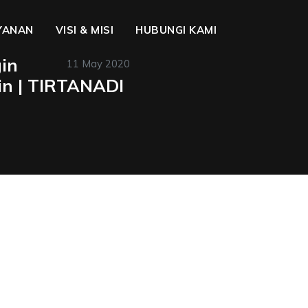
YANAN
VISI & MISI
HUBUNGI KAMI
in
11 May 2020
in | TIRTANADI