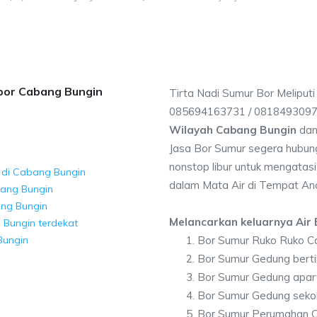
 bor Cabang Bungin
Tirta Nadi Sumur Bor Meliput
085694163731 / 081849309
Wilayah Cabang Bungin
dan
Jasa Bor Sumur segera hubung
nonstop libur untuk mengatasi
 di Cabang Bungin
dalam Mata Air di Tempat An
bang Bungin
ang Bungin
Melancarkan keluarnya Air B
 Bungin terdekat
Bungin
Bor Sumur Ruko Ruko C
Bor Sumur Gedung bert
Bor Sumur Gedung apa
Bor Sumur Gedung seko
Bor Sumur Perumahan 