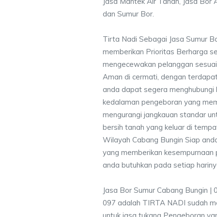
Jasa Mantek Air Tanah, Jasa Bor A
dan Sumur Bor.
Tirta Nadi Sebagai Jasa Sumur B
memberikan Prioritas Berharga s
mengecewakan pelanggan sesuai kr
Aman di cermati, dengan terdapat
anda dapat segera menghubungi
kedalaman pengeboran yang memen
mengurangi jangkauan standar unt
bersih tanah yang keluar di temp
Wilayah Cabang Bungin Siap anda
yang memberikan kesempurnaan pen
anda butuhkan pada setiap hariny
Jasa Bor Sumur Cabang Bungin | 
097 adalah TIRTA NADI sudah me
untuk jasa tukang Pengeboran yan