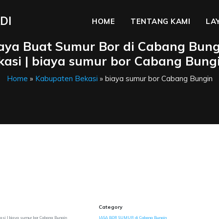
DI
HOME
TENTANG KAMI
LA
iaya Buat Sumur Bor di Cabang Bung
asi | biaya sumur bor Cabang Bung
Home
»
Kabupaten Bekasi
» biaya sumur bor Cabang Bungin
Category
asi | biaya sumur bor Cabang Bungin
JASA BOR SUMUR di Cabang Bungin