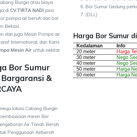
Cabang Bungin atau biaya
Bor Sumur Gedung perk
ga di
CV.TIRTA NADI
jasa
(DLL)
or pompa air bersih dan bor
en Bekasi.
on dan juga Mesin Pompa air
Harga Bor Sumur di
araf International, dan Kami
Kedalaman
Info
mpa Mesin Air
untuk sekitar
20 meter
Harga Te
30 meter
Nego Sed
40 meter
Nego Sed
ga Bor Sumur
50 meter
Harga N
60 meter
Harga N
 Bargaransi &
RCAYA
meuju lokasi Cabang Bungin
 pembawaan mesin Bor
engeboran Air Tanah Bersih
uk Penggunaan Airbersih