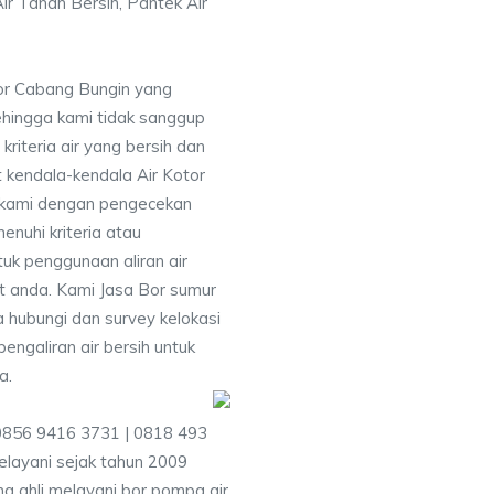
ir Tanah Bersih, Pantek Air
or Cabang Bungin yang
ehingga kami tidak sanggup
iteria air yang bersih dan
 kendala-kendala Air Kotor
 kami dengan pengecekan
uhi kriteria atau
uk penggunaan aliran air
at anda. Kami Jasa Bor sumur
 hubungi dan survey kelokasi
galiran air bersih untuk
a.
0856 9416 3731 | 0818 493
layani sejak tahun 2009
g ahli melayani bor pompa air