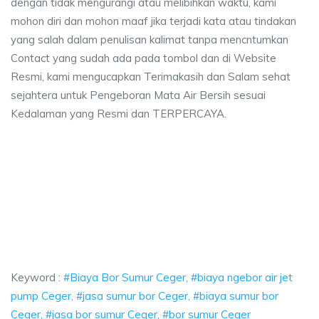
dengan tidak mengurangi atau melibihkan waktu, kami
mohon diri dan mohon maaf jika terjadi kata atau tindakan
yang salah dalam penulisan kalimat tanpa mencntumkan
Contact yang sudah ada pada tombol dan di Website
Resmi, kami mengucapkan Terimakasih dan Salam sehat
sejahtera untuk Pengeboran Mata Air Bersih sesuai
Kedalaman yang Resmi dan TERPERCAYA.
r Sumur Ceger, biaya ngebor air jet pump Ceger, jasa sumur bor Ceger, bia
Bor Sumur Ceger, biaya ngebor air jet pump Ceger, 
Bor Sumur Ceger, biaya ngebor air jet pump Ceger, jasa sum
Keyword :
#Biaya Bor Sumur Ceger, #biaya ngebor air jet
pump Ceger, #jasa sumur bor Ceger, #biaya sumur bor
Ceger, #jasa bor sumur Ceger, #bor sumur Ceger