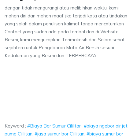
dengan tidak mengurangi atau melibihkan waktu, kami
mohon diri dan mohon maaf jika terjadi kata atau tindakan
yang salah dalam penulisan kalimat tanpa mencntumkan
Contact yang sudah ada pada tombol dan di Website
Resmi, kami mengucapkan Terimakasih dan Salam sehat
sejahtera untuk Pengeboran Mata Air Bersih sesuai
Kedalaman yang Resmi dan TERPERCAYA.
 Sumur Cililitan, biaya ngebor air jet pump Cililitan, jasa sumur bor Cililitan, b
Bor Sumur Cililitan, biaya ngebor air jet pump Cililitan,
or Sumur Cililitan, biaya ngebor air jet pump Cililitan, jasa su
Keyword :
#Biaya Bor Sumur Cililitan, #biaya ngebor air jet
pump Cililitan, #jasa sumur bor Cililitan, #biaya sumur bor