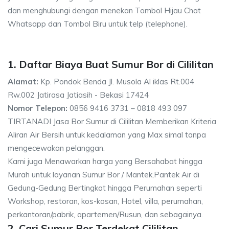
dan menghubungi dengan menekan Tombol Hijau Chat
Whatsapp dan Tombol Biru untuk telp (telephone).
1. Daftar Biaya Buat Sumur Bor di Cililitan
Alamat:
Kp. Pondok Benda Jl. Musola Al iklas Rt.004
Rw.002 Jatirasa Jatiasih - Bekasi 17424
Nomor Telepon:
0856 9416 3731 – 0818 493 097
TIRTANADI Jasa Bor Sumur di Cililitan Memberikan Kriteria
Aliran Air Bersih untuk kedalaman yang Max simal tanpa
mengecewakan pelanggan.
Kami juga Menawarkan harga yang Bersahabat hingga
Murah untuk layanan Sumur Bor / Mantek,Pantek Air di
Gedung-Gedung Bertingkat hingga Perumahan seperti
Workshop, restoran, kos-kosan, Hotel, villa, perumahan,
perkantoran/pabrik, apartemen/Rusun, dan sebagainya.
2. Cari Sumur Bor Terdekat Cililitan