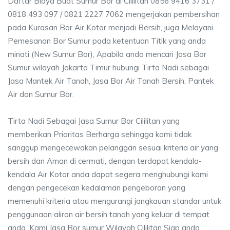
Daftar Biaya Buat Sumur Bor di Cililitan 0856 9416 3731 /
0818 493 097 / 0821 2227 7062 mengerjakan pembersihan
pada Kurasan Bor Air Kotor menjadi Bersih, juga Melayani
Pemesanan Bor Sumur pada ketentuan Titik yang anda
minati (New Sumur Bor), Apabila anda mencari Jasa Bor
Sumur wilayah Jakarta Timur hubungi Tirta Nadi sebagai
Jasa Mantek Air Tanah, Jasa Bor Air Tanah Bersih, Pantek
Air dan Sumur Bor.
Tirta Nadi Sebagai Jasa Sumur Bor Cililitan yang
memberikan Prioritas Berharga sehingga kami tidak
sanggup mengecewakan pelanggan sesuai kriteria air yang
bersih dan Aman di cermati, dengan terdapat kendala-
kendala Air Kotor anda dapat segera menghubungi kami
dengan pengecekan kedalaman pengeboran yang
memenuhi kriteria atau mengurangi jangkauan standar untuk
penggunaan aliran air bersih tanah yang keluar di tempat
anda. Kami Jasa Bor sumur Wilayah Cililitan Siap anda