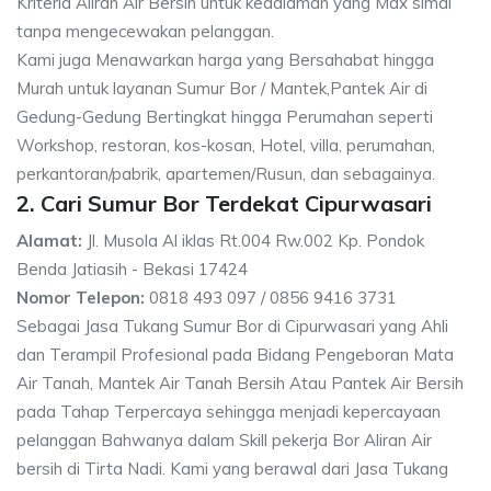
Kriteria Aliran Air Bersih untuk kedalaman yang Max simal
tanpa mengecewakan pelanggan.
Kami juga Menawarkan harga yang Bersahabat hingga
Murah untuk layanan Sumur Bor / Mantek,Pantek Air di
Gedung-Gedung Bertingkat hingga Perumahan seperti
Workshop, restoran, kos-kosan, Hotel, villa, perumahan,
perkantoran/pabrik, apartemen/Rusun, dan sebagainya.
2. Cari Sumur Bor Terdekat Cipurwasari
Alamat:
Jl. Musola Al iklas Rt.004 Rw.002 Kp. Pondok
Benda Jatiasih - Bekasi 17424
Nomor Telepon:
0818 493 097 / 0856 9416 3731
Sebagai Jasa Tukang Sumur Bor di Cipurwasari yang Ahli
dan Terampil Profesional pada Bidang Pengeboran Mata
Air Tanah, Mantek Air Tanah Bersih Atau Pantek Air Bersih
pada Tahap Terpercaya sehingga menjadi kepercayaan
pelanggan Bahwanya dalam Skill pekerja Bor Aliran Air
bersih di Tirta Nadi. Kami yang berawal dari Jasa Tukang