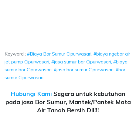
umur Cipurwasari, biaya ngebor air jet pump Cipurwasari, jasa sumur bor 
or Sumur Cipurwasari, biaya ngebor air jet pump Ci
r Sumur Cipurwasari, biaya ngebor air jet pump Cipurwasari
Keyword :
#Biaya Bor Sumur Cipurwasari, #biaya ngebor air
jet pump Cipurwasari, #jasa sumur bor Cipurwasari, #biaya
sumur bor Cipurwasari, #jasa bor sumur Cipurwasari, #bor
sumur Cipurwasari
Hubungi Kami
Segera untuk kebutuhan
pada jasa Bor Sumur, Mantek/Pantek Mata
Air Tanah Bersih Dll!!!