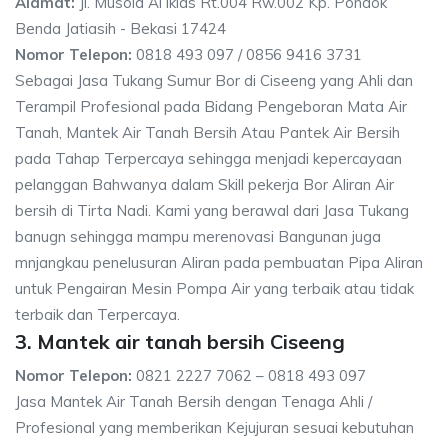
Alamat:
Jl. Musola Al iklas Rt.004 Rw.002 Kp. Pondok
Benda Jatiasih - Bekasi 17424
Nomor Telepon:
0818 493 097 / 0856 9416 3731
Sebagai Jasa Tukang Sumur Bor di Ciseeng yang Ahli dan
Terampil Profesional pada Bidang Pengeboran Mata Air
Tanah, Mantek Air Tanah Bersih Atau Pantek Air Bersih
pada Tahap Terpercaya sehingga menjadi kepercayaan
pelanggan Bahwanya dalam Skill pekerja Bor Aliran Air
bersih di Tirta Nadi. Kami yang berawal dari Jasa Tukang
banugn sehingga mampu merenovasi Bangunan juga
mnjangkau penelusuran Aliran pada pembuatan Pipa Aliran
untuk Pengairan Mesin Pompa Air yang terbaik atau tidak
terbaik dan Terpercaya.
3. Mantek air tanah bersih Ciseeng
Nomor Telepon:
0821 2227 7062 – 0818 493 097
Jasa Mantek Air Tanah Bersih dengan Tenaga Ahli /
Profesional yang memberikan Kejujuran sesuai kebutuhan