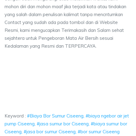
mohon diri dan mohon maaf jika terjadi kata atau tindakan
yang salah dalam penulisan kalimat tanpa mencntumkan
Contact yang sudah ada pada tombol dan di Website
Resmi, kami mengucapkan Terimakasih dan Salam sehat
sejahtera untuk Pengeboran Mata Air Bersih sesuai
Kedalaman yang Resmi dan TERPERCAYA.
or Sumur Ciseeng, biaya ngebor air jet pump Ciseeng, jasa sumur bor Cisee
 Bor Sumur Ciseeng, biaya ngebor air jet pump Cisee
Bor Sumur Ciseeng, biaya ngebor air jet pump Ciseeng, jasa
Keyword :
#Biaya Bor Sumur Ciseeng, #biaya ngebor air jet
pump Ciseeng, #jasa sumur bor Ciseeng, #biaya sumur bor
Ciseeng, #jasa bor sumur Ciseeng, #bor sumur Ciseeng