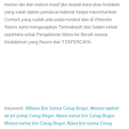
mohon diri dan mohon maaf jika terjadi kata atau tindakan
yang salah dalam penulisan kalimat tanpa mencntumkan
Contact yang sudah ada pada tombol dan di Website
Resmi, kami mengucapkan Terimakasih dan Salam sehat
sejahtera untuk Pengeboran Mata Air Bersih sesuai
Kedalaman yang Resmi dan TERPERCAYA.
or Sumur Curug Bogor, biaya ngebor air jet pump Curug Bogor, jasa sumur 
 Bor Sumur Curug Bogor, biaya ngebor air jet pump
 Bor Sumur Curug Bogor, biaya ngebor air jet pump Curug B
Keyword :
#Biaya Bor Sumur Curug Bogor, #biaya ngebor
air jet pump Curug Bogor, #jasa sumur bor Curug Bogor,
#biaya sumur bor Curug Bogor, #jasa bor sumur Curug