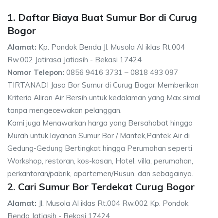
1. Daftar Biaya Buat Sumur Bor di Curug
Bogor
Alamat:
Kp. Pondok Benda Jl. Musola Al iklas Rt.004
Rw.002 Jatirasa Jatiasih - Bekasi 17424
Nomor Telepon:
0856 9416 3731 – 0818 493 097
TIRTANADI Jasa Bor Sumur di Curug Bogor Memberikan
Kriteria Aliran Air Bersih untuk kedalaman yang Max simal
tanpa mengecewakan pelanggan.
Kami juga Menawarkan harga yang Bersahabat hingga
Murah untuk layanan Sumur Bor / Mantek,Pantek Air di
Gedung-Gedung Bertingkat hingga Perumahan seperti
Workshop, restoran, kos-kosan, Hotel, villa, perumahan,
perkantoran/pabrik, apartemen/Rusun, dan sebagainya.
2. Cari Sumur Bor Terdekat Curug Bogor
Alamat:
Jl. Musola Al iklas Rt.004 Rw.002 Kp. Pondok
Benda Jatiasih - Bekasi 17424