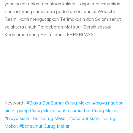
yang salah dalam penulisan kalimat tanpa mencntumkan
Contact yang sudah ada pada tombol dan di Website
Resmi, kami mengucapkan Terimakasih dan Salam sehat
sejahtera untuk Pengeboran Mata Air Bersih sesuai
Kedalaman yang Resmi dan TERPERCAYA.
or Sumur Curug Mekar, biaya ngebor air jet pump Curug Mekar, jasa sumur
a Bor Sumur Curug Mekar, biaya ngebor air jet pump
 Bor Sumur Curug Mekar, biaya ngebor air jet pump Curug M
Keyword :
#Biaya Bor Sumur Curug Mekar, #biaya ngebor
air jet pump Curug Mekar, #jasa sumur bor Curug Mekar,
#biaya sumur bor Curug Mekar, #jasa bor sumur Curug
Mekar, #bor sumur Curug Mekar