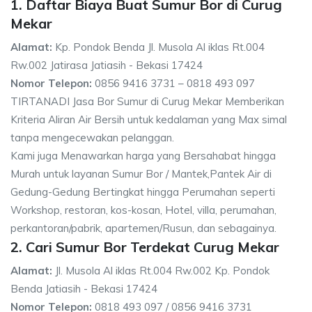
1. Daftar Biaya Buat Sumur Bor di Curug
Mekar
Alamat:
Kp. Pondok Benda Jl. Musola Al iklas Rt.004
Rw.002 Jatirasa Jatiasih - Bekasi 17424
Nomor Telepon:
0856 9416 3731 – 0818 493 097
TIRTANADI Jasa Bor Sumur di Curug Mekar Memberikan
Kriteria Aliran Air Bersih untuk kedalaman yang Max simal
tanpa mengecewakan pelanggan.
Kami juga Menawarkan harga yang Bersahabat hingga
Murah untuk layanan Sumur Bor / Mantek,Pantek Air di
Gedung-Gedung Bertingkat hingga Perumahan seperti
Workshop, restoran, kos-kosan, Hotel, villa, perumahan,
perkantoran/pabrik, apartemen/Rusun, dan sebagainya.
2. Cari Sumur Bor Terdekat Curug Mekar
Alamat:
Jl. Musola Al iklas Rt.004 Rw.002 Kp. Pondok
Benda Jatiasih - Bekasi 17424
Nomor Telepon:
0818 493 097 / 0856 9416 3731