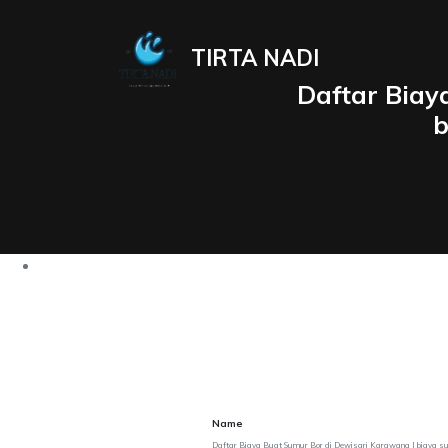
TIRTA NADI
Daftar Biay
b
Name
Daftar Biaya Buat Sumur Bor di Dewisari Karawang | biaya s