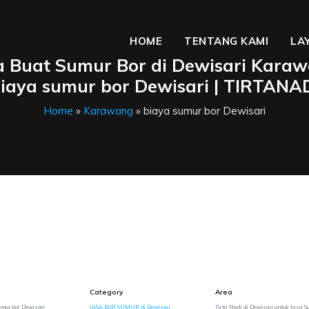
HOME
TENTANG KAMI
LA
a Buat Sumur Bor di Dewisari Karaw
iaya sumur bor Dewisari | TIRTANA
Home
»
Karawang
» biaya sumur bor Dewisari
Category
Area
umur bor Dewisari
JASA BOR SUMUR di Dewisari
Tirta Nadi di Dewisari untuk Jasa S