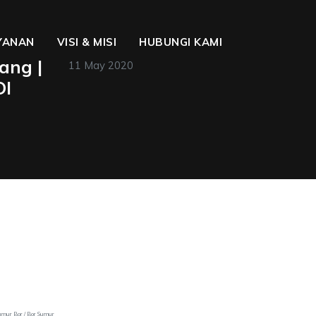
YANAN
VISI & MISI
HUBUNGI KAMI
ang |
11 May 2020
DI
umur Bor / Bor Sumur