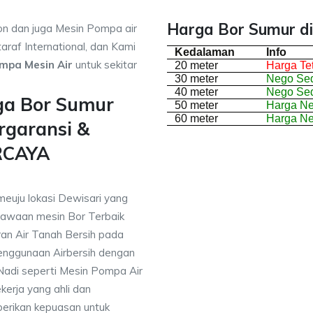
Harga Bor Sumur di
on dan juga Mesin Pompa air
araf International, dan Kami
Kedalaman
Info
mpa Mesin Air
untuk sekitar
20 meter
Harga Te
30 meter
Nego Sed
40 meter
Nego Sed
ga Bor Sumur
50 meter
Harga N
60 meter
Harga N
rgaransi &
RCAYA
meuju lokasi Dewisari yang
awaan mesin Bor Terbaik
an Air Tanah Bersih pada
nggunaan Airbersih dengan
 Nadi seperti Mesin Pompa Air
erja yang ahli dan
berikan kepuasan untuk