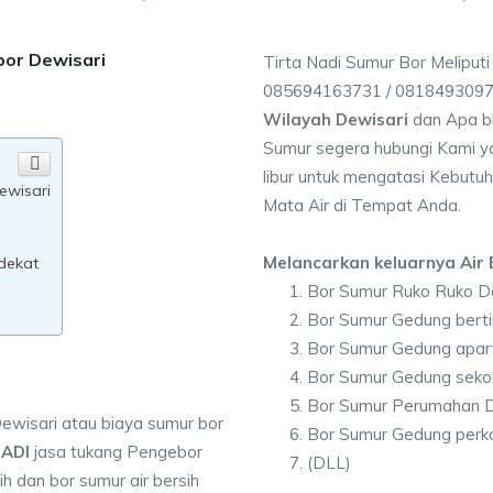
bor Dewisari
Tirta Nadi Sumur Bor Meliputi
085694163731 / 081849309
Wilayah Dewisari
dan Apa b
Sumur segera hubungi Kami ya
libur untuk mengatasi Kebutuh
ewisari
Mata Air di Tempat Anda.
Melancarkan keluarnya Air B
rdekat
Bor Sumur Ruko Ruko D
Bor Sumur Gedung berti
Bor Sumur Gedung apar
Bor Sumur Gedung seko
Bor Sumur Perumahan D
ewisari atau biaya sumur bor
Bor Sumur Gedung perk
NADI
jasa tukang Pengebor
(DLL)
h dan bor sumur air bersih