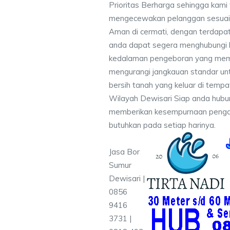
Prioritas Berharga sehingga kami
mengecewakan pelanggan sesuai kr
Aman di cermati, dengan terdapat
anda dapat segera menghubungi
kedalaman pengeboran yang memen
mengurangi jangkauan standar unt
bersih tanah yang keluar di temp
Wilayah Dewisari Siap anda hubun
memberikan kesempurnaan pengali
butuhkan pada setiap harinya.
Jasa Bor
Sumur
Dewisari |
0856
9416
3731 |