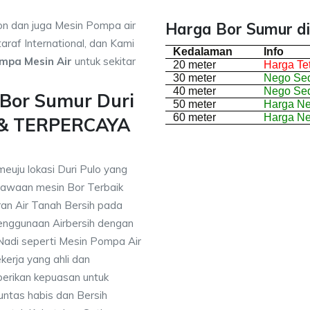
on dan juga Mesin Pompa air
Harga Bor Sumur di 
araf International, dan Kami
Kedalaman
Info
mpa Mesin Air
untuk sekitar
20 meter
Harga Te
30 meter
Nego Sed
40 meter
Nego Sed
 Bor Sumur Duri
50 meter
Harga N
60 meter
Harga N
i & TERPERCAYA
euju lokasi Duri Pulo yang
awaan mesin Bor Terbaik
an Air Tanah Bersih pada
nggunaan Airbersih dengan
 Nadi seperti Mesin Pompa Air
erja yang ahli dan
berikan kepuasan untuk
ntas habis dan Bersih