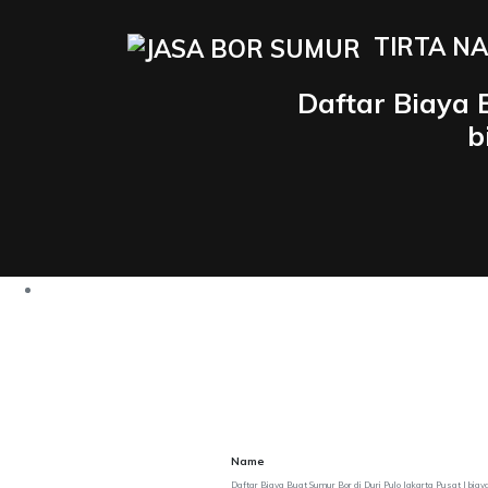
TIRTA NA
Daftar Biaya 
b
Name
Daftar Biaya Buat Sumur Bor di Duri Pulo Jakarta Pusat | biay