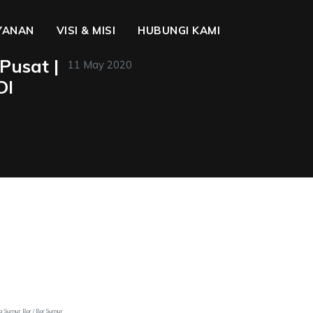
YANAN
VISI & MISI
HUBUNGI KAMI
Pusat |
11 May 2020
DI
sa Sumur Bor / Bor Sumur