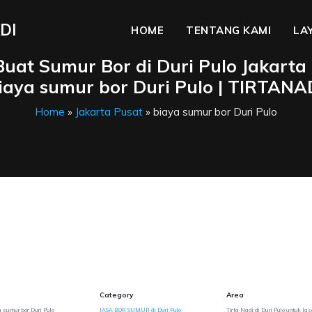
DI
HOME
TENTANG KAMI
LA
Buat Sumur Bor di Duri Pulo Jakarta 
iaya sumur bor Duri Pulo | TIRTANA
Home
»
Jakarta Pusat
» biaya sumur bor Duri Pulo
Category
Area
a sumur bor Duri Pulo
JASA BOR SUMUR di Duri Pulo
Tirta Nadi di Duri Pulo untuk Ja