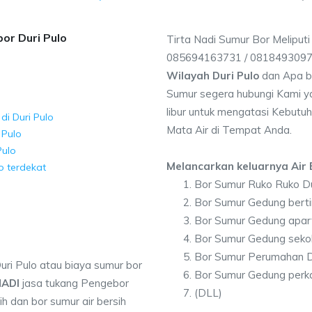
or Duri Pulo
Tirta Nadi Sumur Bor Meliputi
085694163731 / 081849309
Wilayah Duri Pulo
dan Apa b
Sumur segera hubungi Kami ya
libur untuk mengatasi Kebutuh
di Duri Pulo
Mata Air di Tempat Anda.
 Pulo
Pulo
Melancarkan keluarnya Air B
o terdekat
Bor Sumur Ruko Ruko Du
Bor Sumur Gedung berti
Bor Sumur Gedung apar
Bor Sumur Gedung sekol
Bor Sumur Perumahan D
uri Pulo atau biaya sumur bor
Bor Sumur Gedung perka
NADI
jasa tukang Pengebor
(DLL)
h dan bor sumur air bersih