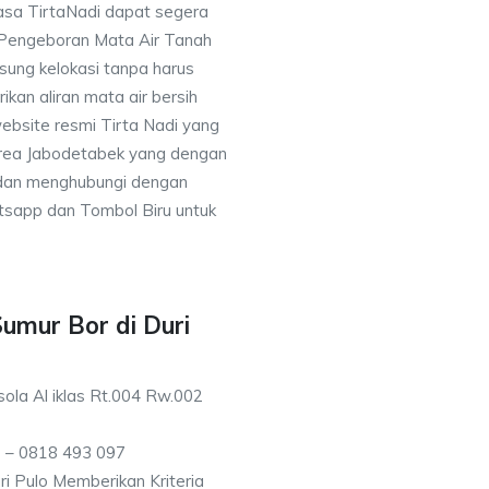
asa TirtaNadi dapat segera
 Pengeboran Mata Air Tanah
sung kelokasi tanpa harus
an aliran mata air bersih
ebsite resmi Tirta Nadi yang
 area Jabodetabek yang dengan
 dan menghubungi dengan
sapp dan Tombol Biru untuk
Sumur Bor di Duri
ola Al iklas Rt.004 Rw.002
 – 0818 493 097
i Pulo Memberikan Kriteria