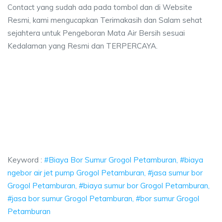
Contact yang sudah ada pada tombol dan di Website
Resmi, kami mengucapkan Terimakasih dan Salam sehat
sejahtera untuk Pengeboran Mata Air Bersih sesuai
Kedalaman yang Resmi dan TERPERCAYA.
or Sumur Grogol Petamburan, biaya ngebor air jet pump Grogol Petamburan
 Bor Sumur Grogol Petamburan, biaya ngebor air j
Bor Sumur Grogol Petamburan, biaya ngebor air jet pump 
Keyword :
#Biaya Bor Sumur Grogol Petamburan, #biaya
ngebor air jet pump Grogol Petamburan, #jasa sumur bor
Grogol Petamburan, #biaya sumur bor Grogol Petamburan,
#jasa bor sumur Grogol Petamburan, #bor sumur Grogol
Petamburan