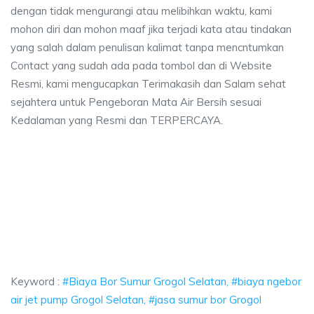
dengan tidak mengurangi atau melibihkan waktu, kami
mohon diri dan mohon maaf jika terjadi kata atau tindakan
yang salah dalam penulisan kalimat tanpa mencntumkan
Contact yang sudah ada pada tombol dan di Website
Resmi, kami mengucapkan Terimakasih dan Salam sehat
sejahtera untuk Pengeboran Mata Air Bersih sesuai
Kedalaman yang Resmi dan TERPERCAYA.
a Bor Sumur Grogol Selatan, biaya ngebor air jet pump Grogol Selatan, jas
aya Bor Sumur Grogol Selatan, biaya ngebor air jet 
ya Bor Sumur Grogol Selatan, biaya ngebor air jet pump Gro
Keyword :
#Biaya Bor Sumur Grogol Selatan, #biaya ngebor
air jet pump Grogol Selatan, #jasa sumur bor Grogol