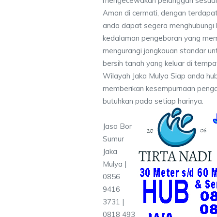
mengecewakan pelanggan sesuai kr
Aman di cermati, dengan terdapat
anda dapat segera menghubungi
kedalaman pengeboran yang memen
mengurangi jangkauan standar unt
bersih tanah yang keluar di temp
Wilayah Jaka Mulya Siap anda hub
memberikan kesempurnaan pengali
butuhkan pada setiap harinya.
Jasa Bor
Sumur
Jaka
Mulya |
0856
9416
3731 |
0818 493