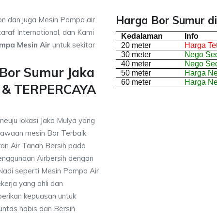
Harga Bor Sumur di
on dan juga Mesin Pompa air
araf International, dan Kami
Kedalaman
Info
mpa Mesin Air
untuk sekitar
20 meter
Harga Te
30 meter
Nego Sed
40 meter
Nego Sed
 Bor Sumur Jaka
50 meter
Harga N
60 meter
Harga N
i & TERPERCAYA
meuju lokasi Jaka Mulya yang
awaan mesin Bor Terbaik
an Air Tanah Bersih pada
nggunaan Airbersih dengan
 Nadi seperti Mesin Pompa Air
erja yang ahli dan
berikan kepuasan untuk
ntas habis dan Bersih