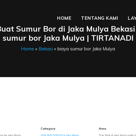
HOME
TENTANG KAMI
LA
uat Sumur Bor di Jaka Mulya Bekasi 
sumur bor Jaka Mulya | TIRTANADI
Home
»
Bekasi
» biaya sumur bor Jaka Mulya
Category
Area
mur bor Jaka Mulya
JASA BOR SUMUR di Jaka Mulya
Tirta Nadi di Jaka Mulya untuk 