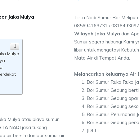
bor Jaka Mulya
Tirta Nadi Sumur Bor Meliputi
085694163731 / 081849309
Wilayah Jaka Mulya
dan Apa
Sumur segera hubungi Kami ya
libur untuk mengatasi Kebutuh
aka Mulya
Mata Air di Tempat Anda.
lya
ya
Melancarkan keluarnya Air B
terdekat
Bor Sumur Ruko Ruko Ja
Bor Sumur Gedung berti
Bor Sumur Gedung apar
Bor Sumur Gedung sekol
Bor Sumur Perumahan J
aka Mulya atau biaya sumur
Bor Sumur Gedung perka
RTA NADI
jasa tukang
(DLL)
 air bersih dan bor sumur air