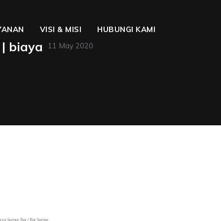
YANAN
VISI & MISI
HUBUNGI KAMI
| biaya
11 May 2020
Jasa Sumur Bor / Bor Sumur