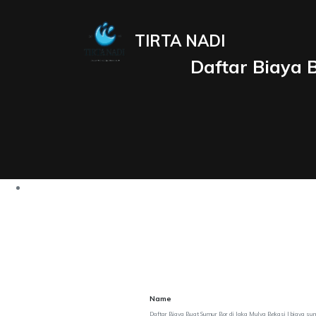
TIRTA NADI
Daftar Biaya B
Name
Daftar Biaya Buat Sumur Bor di Jaka Mulya Bekasi | biaya su