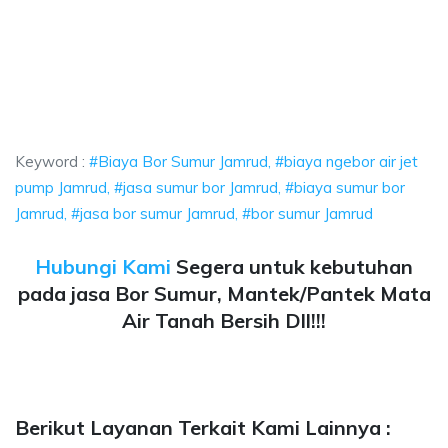
mrud, biaya ngebor air jet pump Jamrud, jasa sumur bor Jamrud, biaya sum
mur Jamrud, biaya ngebor air jet pump Jamrud, jasa
r Jamrud, biaya ngebor air jet pump Jamrud, jasa sumur bo
Keyword :
#Biaya Bor Sumur Jamrud, #biaya ngebor air jet
pump Jamrud, #jasa sumur bor Jamrud, #biaya sumur bor
Jamrud, #jasa bor sumur Jamrud, #bor sumur Jamrud
Hubungi Kami
Segera untuk kebutuhan
pada jasa Bor Sumur, Mantek/Pantek Mata
Air Tanah Bersih Dll!!!
Berikut Layanan Terkait Kami Lainnya :