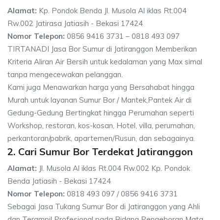
Alamat:
Kp. Pondok Benda Jl. Musola Al iklas Rt.004
Rw.002 Jatirasa Jatiasih - Bekasi 17424
Nomor Telepon:
0856 9416 3731 – 0818 493 097
TIRTANADI Jasa Bor Sumur di Jatiranggon Memberikan
Kriteria Aliran Air Bersih untuk kedalaman yang Max simal
tanpa mengecewakan pelanggan.
Kami juga Menawarkan harga yang Bersahabat hingga
Murah untuk layanan Sumur Bor / Mantek,Pantek Air di
Gedung-Gedung Bertingkat hingga Perumahan seperti
Workshop, restoran, kos-kosan, Hotel, villa, perumahan,
perkantoran/pabrik, apartemen/Rusun, dan sebagainya.
2. Cari Sumur Bor Terdekat Jatiranggon
Alamat:
Jl. Musola Al iklas Rt.004 Rw.002 Kp. Pondok
Benda Jatiasih - Bekasi 17424
Nomor Telepon:
0818 493 097 / 0856 9416 3731
Sebagai Jasa Tukang Sumur Bor di Jatiranggon yang Ahli
dan Terampil Profesional pada Bidang Pengeboran Mata