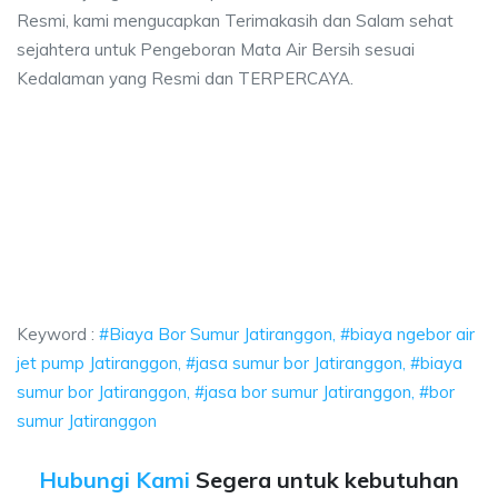
Resmi, kami mengucapkan Terimakasih dan Salam sehat
sejahtera untuk Pengeboran Mata Air Bersih sesuai
Kedalaman yang Resmi dan TERPERCAYA.
mur Jatiranggon, biaya ngebor air jet pump Jatiranggon, jasa sumur bor Ja
r Sumur Jatiranggon, biaya ngebor air jet pump Jati
 Sumur Jatiranggon, biaya ngebor air jet pump Jatiranggon,
Keyword :
#Biaya Bor Sumur Jatiranggon, #biaya ngebor air
jet pump Jatiranggon, #jasa sumur bor Jatiranggon, #biaya
sumur bor Jatiranggon, #jasa bor sumur Jatiranggon, #bor
sumur Jatiranggon
Hubungi Kami
Segera untuk kebutuhan