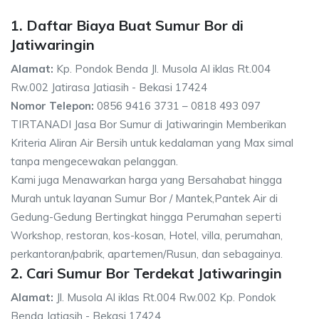
1. Daftar Biaya Buat Sumur Bor di
Jatiwaringin
Alamat:
Kp. Pondok Benda Jl. Musola Al iklas Rt.004
Rw.002 Jatirasa Jatiasih - Bekasi 17424
Nomor Telepon:
0856 9416 3731 – 0818 493 097
TIRTANADI Jasa Bor Sumur di Jatiwaringin Memberikan
Kriteria Aliran Air Bersih untuk kedalaman yang Max simal
tanpa mengecewakan pelanggan.
Kami juga Menawarkan harga yang Bersahabat hingga
Murah untuk layanan Sumur Bor / Mantek,Pantek Air di
Gedung-Gedung Bertingkat hingga Perumahan seperti
Workshop, restoran, kos-kosan, Hotel, villa, perumahan,
perkantoran/pabrik, apartemen/Rusun, dan sebagainya.
2. Cari Sumur Bor Terdekat Jatiwaringin
Alamat:
Jl. Musola Al iklas Rt.004 Rw.002 Kp. Pondok
Benda Jatiasih - Bekasi 17424