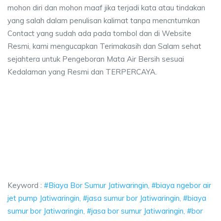
mohon diri dan mohon maaf jika terjadi kata atau tindakan
yang salah dalam penulisan kalimat tanpa mencntumkan
Contact yang sudah ada pada tombol dan di Website
Resmi, kami mengucapkan Terimakasih dan Salam sehat
sejahtera untuk Pengeboran Mata Air Bersih sesuai
Kedalaman yang Resmi dan TERPERCAYA.
 Bor Sumur Jatiwaringin, biaya ngebor air jet pump Jatiwaringin, jasa sumur 
ya Bor Sumur Jatiwaringin, biaya ngebor air jet pump
a Bor Sumur Jatiwaringin, biaya ngebor air jet pump Jatiwar
Keyword :
#Biaya Bor Sumur Jatiwaringin, #biaya ngebor air
jet pump Jatiwaringin, #jasa sumur bor Jatiwaringin, #biaya
sumur bor Jatiwaringin, #jasa bor sumur Jatiwaringin, #bor