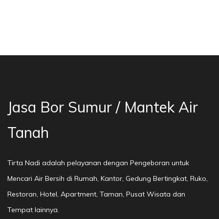
 Bor Sumur Bekasi, Jasa Bor Air, Bor Mata Air
Jasa Bor Sumur / Mantek Air
Tanah
Tirta Nadi adalah pelayanan dengan Pengeboran untuk
Mencari Air Bersih di Rumah, Kantor, Gedung Bertingkat, Ruko,
Restoran, Hotel, Apartment, Taman, Pusat Wisata dan
Tempat lainnya.