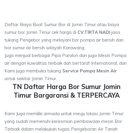
Daftar Biaya Buat Sumur Bor di Jomin Timur atau biaya
sumur bor Jomin Timur cek harga di
CV.TIRTA NADI
jasa
tukang Pengebor yang melayani bor pompa air bersih dan
bor sumur air bersih wilayah Karawang.
Juga menjual berbagai Pipa Paralon dan juga Mesin Pompa
air dengan kuwalitas terbaik dan bertaraf International, dan
Kami juga membuka tukang
Service Pompa Mesin Air
untuk sekitar Jomin Timur.
TN Daftar Harga Bor Sumur Jomin
Timur Bargaransi & TERPERCAYA
Kami Juga memiliki armada untuk meuju lokasi Jomin Timur
yang sudah memenuhi keresmian pembawaan mesin Bor
Terbaik dalam melakukan tugas Pengeboran Air Tanah