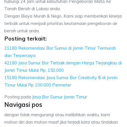
hubungi 24 Jam untuk kebutuhan Pengeboran Mata Air
Tanah Bersih di Lokasi anda.
Dengan Biaya Murah & Nego, Kami siap memberikan kinerja
terbaik untuk menjadi prioritas keutamaan pengeboran air
bersih untuk anda.
Posting terkait:
21180 Rekomendasi Bor Sumur di Jomin Timur Termurah
dan Terpercaya
42180 Jasa Sumur Bor Terbaik dengan Harga Terjangkau di
Jomin Timur Mulai Rp. 150.000
15180 Rekomendasi Jasa Sumur Bor Creativity
S
di Jomin
Timur Mulai Rp 100.000 Permeter
Posting pada
Jasa Bor Sumur Jomin Timur
Navigasi pos
dengan tidak mengurangi atau melibihkan waktu, kami
mohon diri dan mohon maaf jika terjadi kata atau tindakan