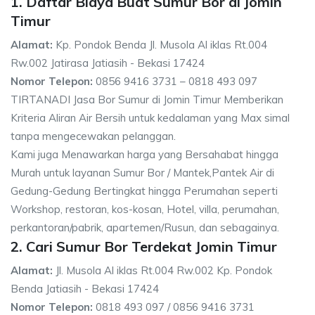
1. Daftar Biaya Buat Sumur Bor di Jomin
Timur
Alamat:
Kp. Pondok Benda Jl. Musola Al iklas Rt.004
Rw.002 Jatirasa Jatiasih - Bekasi 17424
Nomor Telepon:
0856 9416 3731 – 0818 493 097
TIRTANADI Jasa Bor Sumur di Jomin Timur Memberikan
Kriteria Aliran Air Bersih untuk kedalaman yang Max simal
tanpa mengecewakan pelanggan.
Kami juga Menawarkan harga yang Bersahabat hingga
Murah untuk layanan Sumur Bor / Mantek,Pantek Air di
Gedung-Gedung Bertingkat hingga Perumahan seperti
Workshop, restoran, kos-kosan, Hotel, villa, perumahan,
perkantoran/pabrik, apartemen/Rusun, dan sebagainya.
2. Cari Sumur Bor Terdekat Jomin Timur
Alamat:
Jl. Musola Al iklas Rt.004 Rw.002 Kp. Pondok
Benda Jatiasih - Bekasi 17424
Nomor Telepon:
0818 493 097 / 0856 9416 3731