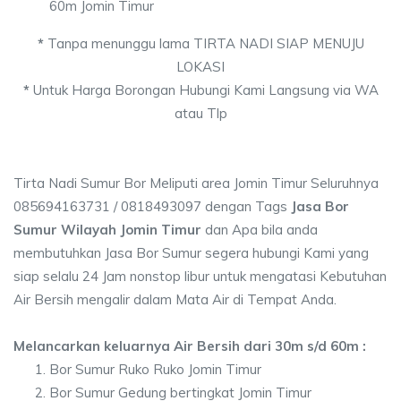
60m Jomin Timur
*
Tanpa menunggu lama TIRTA NADI SIAP MENUJU
LOKASI
*
Untuk Harga Borongan Hubungi Kami Langsung via WA
atau Tlp
Tirta Nadi Sumur Bor Meliputi area Jomin Timur Seluruhnya
085694163731 / 0818493097 dengan Tags
Jasa Bor
Sumur Wilayah Jomin Timur
dan Apa bila anda
membutuhkan Jasa Bor Sumur segera hubungi Kami yang
siap selalu 24 Jam nonstop libur untuk mengatasi Kebutuhan
Air Bersih mengalir dalam Mata Air di Tempat Anda.
Melancarkan keluarnya Air Bersih dari 30m s/d 60m :
Bor Sumur Ruko Ruko Jomin Timur
Bor Sumur Gedung bertingkat Jomin Timur