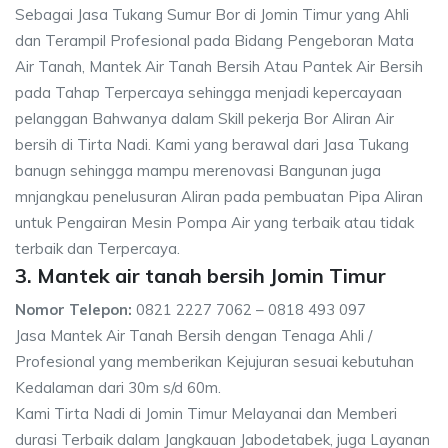
Sebagai Jasa Tukang Sumur Bor di Jomin Timur yang Ahli
dan Terampil Profesional pada Bidang Pengeboran Mata
Air Tanah, Mantek Air Tanah Bersih Atau Pantek Air Bersih
pada Tahap Terpercaya sehingga menjadi kepercayaan
pelanggan Bahwanya dalam Skill pekerja Bor Aliran Air
bersih di Tirta Nadi. Kami yang berawal dari Jasa Tukang
banugn sehingga mampu merenovasi Bangunan juga
mnjangkau penelusuran Aliran pada pembuatan Pipa Aliran
untuk Pengairan Mesin Pompa Air yang terbaik atau tidak
terbaik dan Terpercaya.
3. Mantek air tanah bersih Jomin Timur
Nomor Telepon:
0821 2227 7062 – 0818 493 097
Jasa Mantek Air Tanah Bersih dengan Tenaga Ahli /
Profesional yang memberikan Kejujuran sesuai kebutuhan
Kedalaman dari 30m s/d 60m.
Kami Tirta Nadi di Jomin Timur Melayanai dan Memberi
durasi Terbaik dalam Jangkauan Jabodetabek, juga Layanan