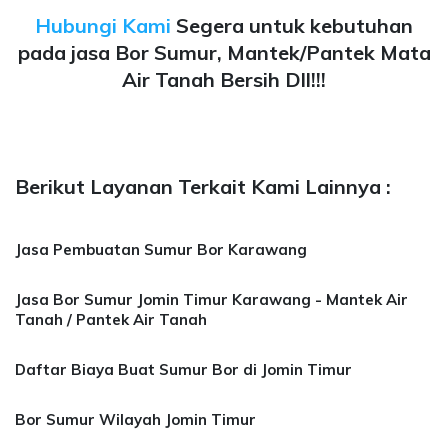
Hubungi Kami
Segera untuk kebutuhan
pada jasa Bor Sumur, Mantek/Pantek Mata
Air Tanah Bersih Dll!!!
Berikut Layanan Terkait Kami Lainnya :
Jasa Pembuatan Sumur Bor Karawang
Jasa Bor Sumur Jomin Timur Karawang - Mantek Air
Tanah / Pantek Air Tanah
Daftar Biaya Buat Sumur Bor di Jomin Timur
Bor Sumur Wilayah Jomin Timur