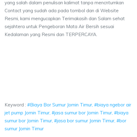
yang salah dalam penulisan kalimat tanpa mencntumkan
Contact yang sudah ada pada tombol dan di Website
Resmi, kami mengucapkan Terimakasih dan Salam sehat
sejahtera untuk Pengeboran Mata Air Bersih sesuai
Kedalaman yang Resmi dan TERPERCAYA.
 Sumur Jomin Timur, biaya ngebor air jet pump Jomin Timur, jasa sumur bor
Bor Sumur Jomin Timur, biaya ngebor air jet pump J
or Sumur Jomin Timur, biaya ngebor air jet pump Jomin Timu
Keyword :
#Biaya Bor Sumur Jomin Timur, #biaya ngebor air
jet pump Jomin Timur, #jasa sumur bor Jomin Timur, #biaya
sumur bor Jomin Timur, #jasa bor sumur Jomin Timur, #bor
sumur Jomin Timur