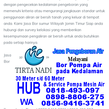
dengan pengecekan kedalaman pengeboran yang
memenuhi kriteria atau mengurangi jangkauan standar untuk
penggunaan aliran air bersih tanah yang keluar di tempat
anda. Kami Jasa Bor sumur Wilayah Jomin Timur Siap anda
hubungi dan survey kelokasi yang memberikan
kesempurnaan pengaliran air bersih untuk anda butuhkan
pada setiap harinya.
Jasa
Bor