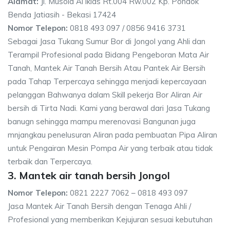
Alamat:
Jl. Musola Al iklas Rt.004 Rw.002 Kp. Pondok
Benda Jatiasih - Bekasi 17424
Nomor Telepon:
0818 493 097 / 0856 9416 3731
Sebagai Jasa Tukang Sumur Bor di Jongol yang Ahli dan
Terampil Profesional pada Bidang Pengeboran Mata Air
Tanah, Mantek Air Tanah Bersih Atau Pantek Air Bersih
pada Tahap Terpercaya sehingga menjadi kepercayaan
pelanggan Bahwanya dalam Skill pekerja Bor Aliran Air
bersih di Tirta Nadi. Kami yang berawal dari Jasa Tukang
banugn sehingga mampu merenovasi Bangunan juga
mnjangkau penelusuran Aliran pada pembuatan Pipa Aliran
untuk Pengairan Mesin Pompa Air yang terbaik atau tidak
terbaik dan Terpercaya.
3. Mantek air tanah bersih Jongol
Nomor Telepon:
0821 2227 7062 – 0818 493 097
Jasa Mantek Air Tanah Bersih dengan Tenaga Ahli /
Profesional yang memberikan Kejujuran sesuai kebutuhan