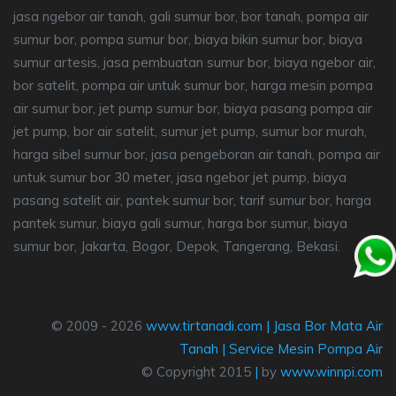
jasa ngebor air tanah, gali sumur bor, bor tanah, pompa air
sumur bor, pompa sumur bor, biaya bikin sumur bor, biaya
sumur artesis, jasa pembuatan sumur bor, biaya ngebor air,
bor satelit, pompa air untuk sumur bor, harga mesin pompa
air sumur bor, jet pump sumur bor, biaya pasang pompa air
jet pump, bor air satelit, sumur jet pump, sumur bor murah,
harga sibel sumur bor, jasa pengeboran air tanah, pompa air
untuk sumur bor 30 meter, jasa ngebor jet pump, biaya
pasang satelit air, pantek sumur bor, tarif sumur bor, harga
pantek sumur, biaya gali sumur, harga bor sumur, biaya
sumur bor, Jakarta, Bogor, Depok, Tangerang, Bekasi.
© 2009 - 2026
www.tirtanadi.com
|
Jasa Bor Mata Air
Tanah
|
Service Mesin Pompa Air
© Copyright 2015
|
by
www.winnpi.com