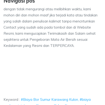
Navigasi pos
dengan tidak mengurangi atau melibihkan waktu, kami
mohon diri dan mohon maaf jika terjadi kata atau tindakan
yang salah dalam penulisan kalimat tanpa mencntumkan
Contact yang sudah ada pada tombol dan di Website
Resmi, kami mengucapkan Terimakasih dan Salam sehat
sejahtera untuk Pengeboran Mata Air Bersih sesuai
Kedalaman yang Resmi dan TERPERCAYA.
r Sumur Karawang Kulon, biaya ngebor air jet pump Karawang Kulon, jasa
 Bor Sumur Karawang Kulon, biaya ngebor air jet p
Bor Sumur Karawang Kulon, biaya ngebor air jet pump Kara
Keyword :
#Biaya Bor Sumur Karawang Kulon, #biaya