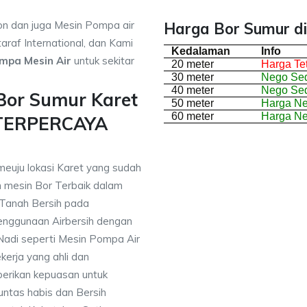
on dan juga Mesin Pompa air
Harga Bor Sumur di
araf International, dan Kami
Kedalaman
Info
mpa Mesin Air
untuk sekitar
20 meter
Harga Te
30 meter
Nego Sed
40 meter
Nego Sed
Bor Sumur Karet
50 meter
Harga N
60 meter
Harga N
 TERPERCAYA
meuju lokasi Karet yang sudah
mesin Bor Terbaik dalam
 Tanah Bersih pada
nggunaan Airbersih dengan
 Nadi seperti Mesin Pompa Air
erja yang ahli dan
berikan kepuasan untuk
ntas habis dan Bersih