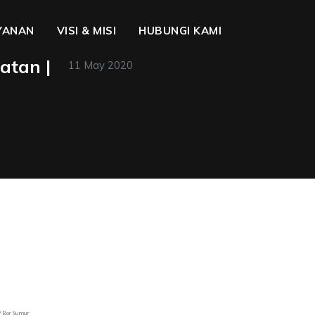
YANAN
VISI & MISI
HUBUNGI KAMI
atan |
11 May 2020
/ Bor Sumur