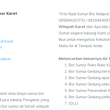
bor Karet
Tirta Nadi Sumur Bor Meliputi
085694163731 / 081849309
Wilayah Karet
dan Apa bila
Sumur segera hubungi Kami ya
libur untuk mengatasi Kebutuh
di Karet
Mata Air di Tempat Anda.
et
Melancarkan keluarnya Air B
erdekat
Bor Sumur Ruko Ruko K
Bor Sumur Gedung berti
Bor Sumur Gedung apar
Bor Sumur Gedung seko
Bor Sumur Perumahan K
aret atau biaya sumur bor
Bor Sumur Gedung perk
I
jasa tukang Pengebor yang
(DLL)
 bor sumur air bersih wilayah