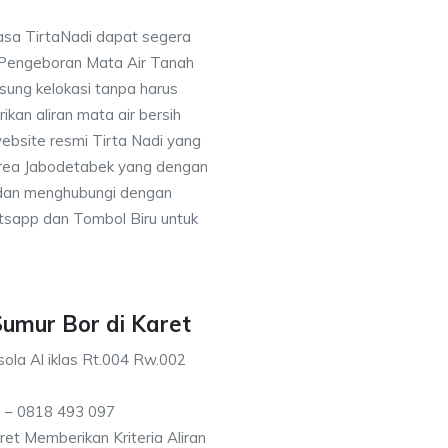
asa TirtaNadi dapat segera
 Pengeboran Mata Air Tanah
sung kelokasi tanpa harus
an aliran mata air bersih
ebsite resmi Tirta Nadi yang
 area Jabodetabek yang dengan
 dan menghubungi dengan
sapp dan Tombol Biru untuk
Sumur Bor di Karet
ola Al iklas Rt.004 Rw.002
 – 0818 493 097
t Memberikan Kriteria Aliran