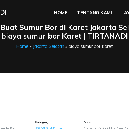
DI
HOME
TENTANG KAMI
LA
 Buat Sumur Bor di Karet Jakarta Sel
biaya sumur bor Karet | TIRTANADI
Home
»
Jakarta Selatan
» biaya sumur bor Karet
Category
Area
sumur bor Karet
JASA BOR SUMUR di Karet
Tirta Nadi di Karet untuk Jasa Sumur Bor 