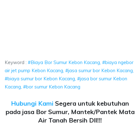
or Sumur Kebon Kacang, biaya ngebor air jet pump Kebon Kacang, jasa su
 Bor Sumur Kebon Kacang, biaya ngebor air jet pu
Bor Sumur Kebon Kacang, biaya ngebor air jet pump Kebon
Keyword :
#Biaya Bor Sumur Kebon Kacang, #biaya ngebor
air jet pump Kebon Kacang, #jasa sumur bor Kebon Kacang,
#biaya sumur bor Kebon Kacang, #jasa bor sumur Kebon
Kacang, #bor sumur Kebon Kacang
Hubungi Kami
Segera untuk kebutuhan
pada jasa Bor Sumur, Mantek/Pantek Mata
Air Tanah Bersih Dll!!!